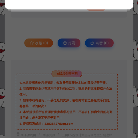
30
此资源下载价格为
星钻，请先
登录
收藏 (0)
打赏
点赞 (
0
)
©版权免责声明
1.
本站资源售价只是赞助，收取费用仅维持本站的日常运营所需。
2.
若您需要商业运营或用于其他商业活动，请您购买正版授权并合法
使用。
3.
如果本站有侵犯、不妥之处的资源，请在网站右边客服联系我们。
将会第一时间解决！
4.
本站提供的所有资源仅供参考学习使用，不存在任何商业目的与商
业用途，请大家不要用于商用！
5.
侵权联系邮箱：32838727@qq.com
阿泽源码网
手游资源
三网H5游戏【大圣轮回之主公别这样