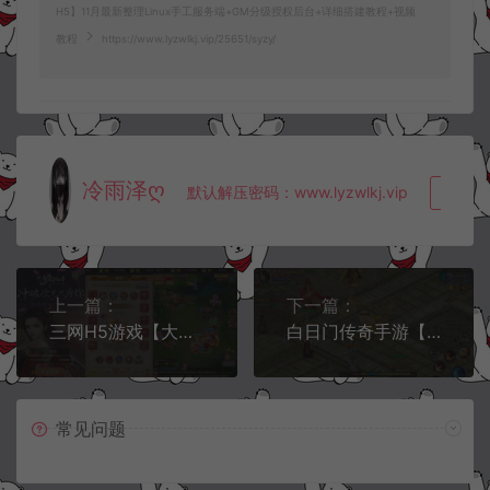
H5】11月最新整理Linux手工服务端+GM分级授权后台+详细搭建教程+视频
教程
https://www.lyzwlkj.vip/25651/syzy/
冷雨泽ღ
默认解压密码：www.lyzwlkj.vip
复制
上一篇：
下一篇：
三网H5游戏【大圣轮回之诛仙西游H5】11月最新整理Linux手工服务端+多区跨服+GM分级授权后台+详细搭建教程+视频教程
白日门传奇手游【楼兰传奇三大陆单职业】11月最新整理Win一键服务端+GM后台+安卓苹果双端+详细搭建教程+视频教程
常见问题