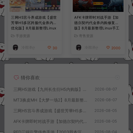
三网H5宫斗养成游戏【盛世
AFK卡牌即时对战手游【加
芳華H5多区跨服代金券内购
德尔契约代金券内购修复
优化版】8月最新整理Linux
版】8月最新整理Linux手工
手工服务端+CDK授权后台
服务端+前后端全套源码+CD
手游资源
寄售资源
+全资源安卓+详细搭建教程
K授权后台+安卓苹果双端
+视频教程
+详细搭建教程+视频教程
冷雨泽ღ
冷雨泽ღ
30
2000
猜你喜欢
三网H5游戏【九州长生衍H5内购版】8月最新整理Linux手工服务端+管理后台+GM授权后台+简易安卓客户端+详细搭建教程+视频教程
2026-08-07
MT3换皮MH【大梦一场2】8月最新整理Linux手工服务端+源码+管理后台+安卓苹果双端+详细搭建教程+视频教程
2026-08-07
三网H5宫斗养成游戏【盛世芳華H5多区跨服代金券内购优化版】8月最新整理Linux手工服务端+CDK授权后台+全资源安卓+详细搭建教程+视频教程
2026-08-05
AFK卡牌即时对战手游【加德尔契约代金券内购修复版】8月最新整理Linux手工服务端+前后端全套源码+CDK授权后台+安卓苹果双端+详细搭建教程+视频教程
2026-08-05
RED三端引擎传奇手游【2003我本沉默三职业】8月最新整理Win一键服务端+PC安卓+详细搭建教程
2026-08-04