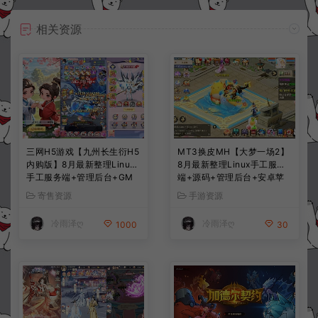
相关资源
三网H5游戏【九州长生衍H5
MT3换皮MH【大梦一场2】
内购版】8月最新整理Linux
8月最新整理Linux手工服务
手工服务端+管理后台+GM
端+源码+管理后台+安卓苹
授权后台+简易安卓客户端
果双端+详细搭建教程+视频
寄售资源
手游资源
+详细搭建教程+视频教程
教程
冷雨泽ღ
冷雨泽ღ
1000
30