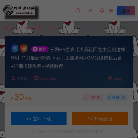
登录
首页
手游资源
正文
我要投稿
三网H5游戏【大圣轮回之主公别这样
#
推荐
H5】11月最新整理Linux手工服务端+GM分级授权后台
+详细搭建教程+视频教程
冷雨泽ღ
2023-11-20
2,530
30
点赞 (
0
)
收藏 (0)
¥
星钻
立即下载
升级会员
下载不了？请联系网站客服提交链接错误！