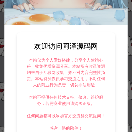
©版权免责声明
1.
本站资源售价只是赞助，收取费用仅维持本站的日常运营所需。
2.
若您需要商业运营或用于其他商业活动，请您购买正版授权并合法
使用。
3.
如果本站有侵犯、不妥之处的资源，请在网站右边客服联系我们。
将会第一时间解决！
4.
本站提供的所有资源仅供参考学习使用，不存在任何商业目的与商
欢迎访问阿泽源码网
业用途，请大家不要用于商用！
5.
侵权联系邮箱：32838727@qq.com
本站仅为个人爱好搭建，分享个人建站心
阿泽源码网
得，收集优质资源分享。本站所有收录资源
搭建常用软件
Notepad++中文版
https://www.lyzwlkj.vip/3897/rjgj/djrj/
均来自于互联网收集，并不对内容完整性负
责。本站资源仅供学习交流之用，不对任何
人的商业行为负责，切勿非法用途！
本站不提供任何技术支持、修改、维护服
务，若需商业使用请购买正版。
冷雨泽ღ
默认解压密码：www.lyzwlkj.vip
复制
任何问题都可以添加官方交流群交流提问！
感谢一路的陪伴！