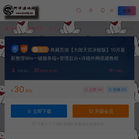
登录
首页
页游资源
正文
我要投稿
典藏页游【大闹天宫冰蛟版】10月最
#
热门
新整理Win一键服务端+管理后台+详细外网搭建教程
冷雨泽ღ
2024-10-05
2,063
30
点赞 (
4
)
收藏 (0)
¥
星钻
立即下载
升级会员
下载不了？请联系网站客服提交链接错误！