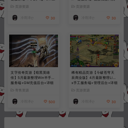
具+详细搭建教程
+GM工具+PC客户端+详细
页游资源
页游资源
搭建教程
冷雨泽ღ
冷雨泽ღ
30
30
文字传奇页游【暗黑英雄
稀有精品页游【斗破苍穹天
传】5月最新整理Win半手工
辰商业版】4月最新整理Linu
服务端+GM充值后台+详细
x手工服务端+管理后台+详细
搭建教程
外网搭建教程
寄售资源
页游资源
冷雨泽ღ
冷雨泽ღ
500
30