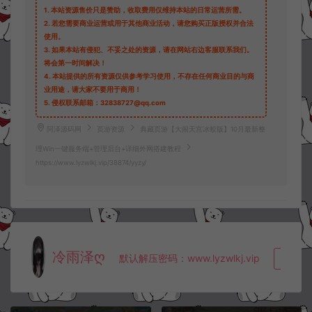
1.
本站资源售价只是赞助，收取费用仅维持本站的日常运营所需。
2.
若您需要商业运营或用于其他商业活动，请您购买正版授权并合法
使用。
3.
如果本站有侵犯、不妥之处的资源，请在网站右边客服联系我们。
将会第一时间解决！
4.
本站提供的所有资源仅供参考学习使用，不存在任何商业目的与商
业用途，请大家不要用于商用！
5.
侵权联系邮箱：32838727@qq.com
阿泽源码网
页游资源
典藏页游【大闹天宫冰蛟版】10月最新整
理Win一键服务端+管理后台+详细外网搭建教程
https://www.lyzwlkj.vip/38874/yyzy/
冷雨泽ღ
默认解压密码：www.lyzwlkj.vip
复制