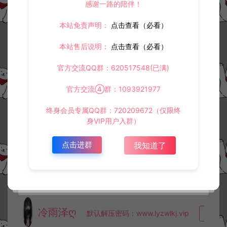
感谢一路的陪伴！
本站免责声明：
点击查看（必看）
©版权免责声明
1.
本站资源售价只是赞助，收取费用仅维持本站的日常运营所需。
本站售后说明：
点击查看（必看）
2.
若您需要商业运营或用于其他商业活动，请您购买正版授权并合法
使用。
官方交流QQ群：620517548(已满)
3.
如果本站有侵犯、不妥之处的资源，请在网站右边客服联系我们。
将会第一时间解决！
官方交流④群：1093921977
4.
本站提供的所有资源仅供参考学习使用，不存在任何商业目的与商
业用途，请大家不要用于商用！
终身会员专属QQ群：720209672（仅限终
5.
侵权联系邮箱：32838727@qq.com
身VIP用户入群）
阿泽源码网
定制后台
莽荒纪H5-CDK账号授权后台+使用教程
https://www.lyzwlkj.vip/36726/dzht/
点击进群
我知道了
冷雨泽ღ
默认解压密码：www.lyzwlkj.vip
复制