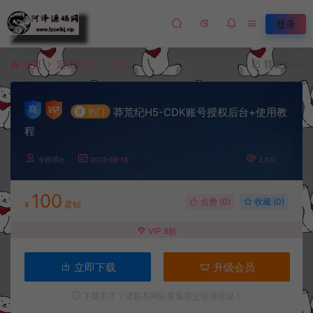
登录
首页
定制后台
正文
我要投稿
莽荒纪H5-CDK账号授权后台+使用教
#
热门
程
冷雨泽ღ
2024-08-13
2,031
100
点赞 (
0
)
收藏 (0)
¥
星钻
VIP 8折
立即下载
升级会员
下载不了？请联系网站客服提交链接错误！