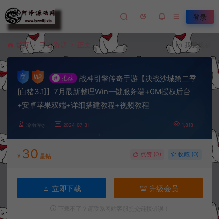
登录
首页
手游资源
正文
我要投稿
战神引擎传奇手游【决战沙城第二季
#
推荐
[白猪3.1]】7月最新整理Win一键服务端+GM授权后台
+安卓苹果双端+详细搭建教程+视频教程
冷雨泽ღ
2024-07-31
1,818
30
点赞 (
0
)
收藏 (0)
¥
星钻
立即下载
升级会员
下载不了？请联系网站客服提交链接错误！