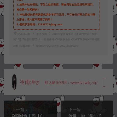
3.
如果本站有侵犯、不妥之处的资源，请在网站右边客服联系我们。
将会第一时间解决！
4.
本站提供的所有资源仅供参考学习使用，不存在任何商业目的与商
业用途，请大家不要用于商用！
5.
侵权联系邮箱：32838727@qq.com
阿泽源码网
手游资源
战神引擎传奇手游【决战沙城第二季[白
猪3.1]】7月最新整理Win一键服务端+GM授权后台+安卓苹果双端+详细搭建
教程+视频教程
https://www.lyzwlkj.vip/36068/syzy/
冷雨泽ღ
默认解压密码：www.lyzwlkj.vip
复制
上一篇：
下一篇：
Q萌回合手游【白娘子传奇三端完整版】7月最新整理Linux手工服务端+GM授权后台+安卓苹果PC+详细搭建教程+视频教程
传世手游【华阴龙魂复古打金版】7月最新整理Linux手工服务端+GM授权后台+安卓+详细搭建教程+视频教程