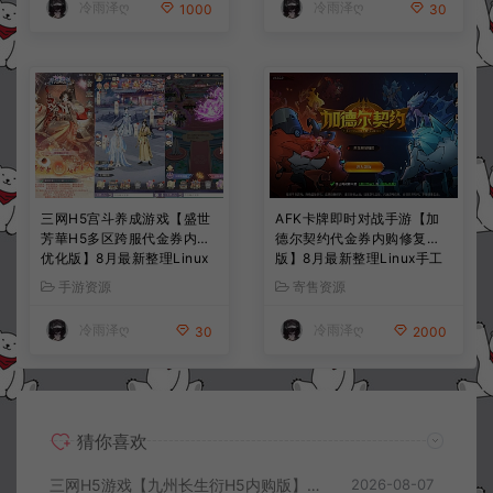
冷雨泽ღ
冷雨泽ღ
1000
30
三网H5宫斗养成游戏【盛世
AFK卡牌即时对战手游【加
芳華H5多区跨服代金券内购
德尔契约代金券内购修复
优化版】8月最新整理Linux
版】8月最新整理Linux手工
手工服务端+CDK授权后台
服务端+前后端全套源码+CD
手游资源
寄售资源
+全资源安卓+详细搭建教程
K授权后台+安卓苹果双端
+视频教程
+详细搭建教程+视频教程
冷雨泽ღ
冷雨泽ღ
30
2000
猜你喜欢
三网H5游戏【九州长生衍H5内购版】8月最新整理Linux手工服务端+管理后台+GM授权后台+简易安卓客户端+详细搭建教程+视频教程
2026-08-07