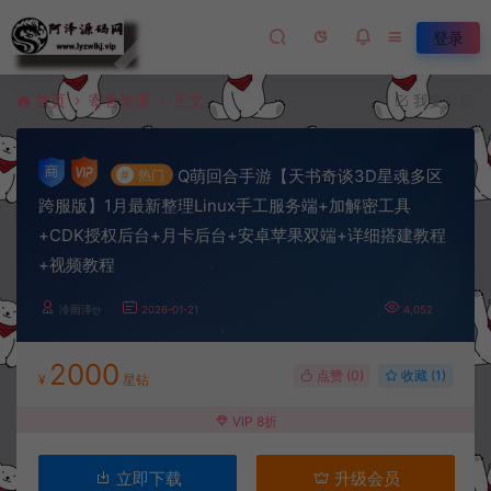
登录
首页
寄售资源
正文
我要投稿
Q萌回合手游【天书奇谈3D星魂多区
#
热门
跨服版】1月最新整理Linux手工服务端+加解密工具
+CDK授权后台+月卡后台+安卓苹果双端+详细搭建教程
+视频教程
冷雨泽ღ
2026-01-21
4,052
2000
点赞 (
0
)
收藏 (1)
¥
星钻
VIP 8折
立即下载
升级会员