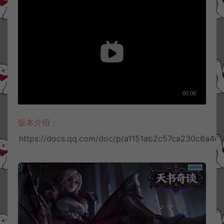
版本介绍：
https://docs.qq.com/doc/p/a1151ab2c57ca230c6a4