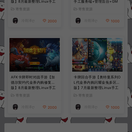
版】8月最新整理Linux手工
手工服务端+管理后台+GM
服务端+CDK授权后台+安卓
授权后台+简易安卓客户端
寄售资源
寄售资源
+详细搭建教程+视频教程
+详细搭建教程+视频教程
冷雨泽ღ
冷雨泽ღ
2000
1000
AFK卡牌即时对战手游【加
卡牌回合手游【奥特曼系列O
德尔契约代金券内购修复
L代金券内购闪耀金兔多区
版】8月最新整理Linux手工
版】7月最新整理Linux手工
服务端+前后端全套源码+CD
服务端+加解密工具+CDK授
寄售资源
寄售资源
K授权后台+安卓苹果双端
权后台+安卓+详细搭建教程
+详细搭建教程+视频教程
+视频教程
冷雨泽ღ
冷雨泽ღ
2000
1000