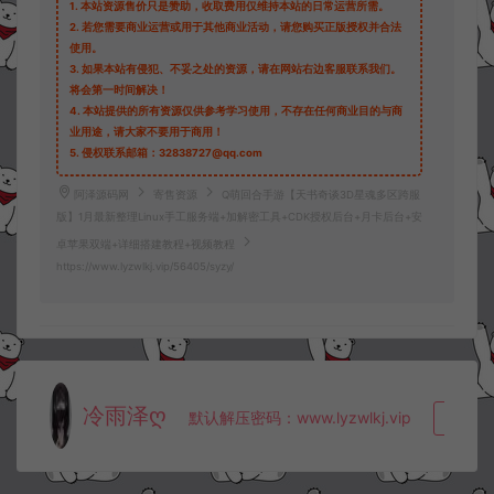
1.
本站资源售价只是赞助，收取费用仅维持本站的日常运营所需。
2.
若您需要商业运营或用于其他商业活动，请您购买正版授权并合法
使用。
3.
如果本站有侵犯、不妥之处的资源，请在网站右边客服联系我们。
将会第一时间解决！
4.
本站提供的所有资源仅供参考学习使用，不存在任何商业目的与商
业用途，请大家不要用于商用！
5.
侵权联系邮箱：32838727@qq.com
阿泽源码网
寄售资源
Q萌回合手游【天书奇谈3D星魂多区跨服
版】1月最新整理Linux手工服务端+加解密工具+CDK授权后台+月卡后台+安
卓苹果双端+详细搭建教程+视频教程
https://www.lyzwlkj.vip/56405/syzy/
冷雨泽ღ
默认解压密码：www.lyzwlkj.vip
复制