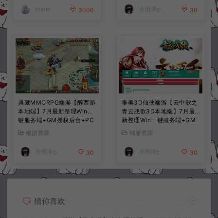
thanh
冷雨泽ღ
3000
30
典藏MMORPG端游【醉西游
唯美3D仙侠端游【云中歌之
本地端】7月最新整理Win一
青云战歌3D本地端】7月最
键服务端+GM授权后台+PC
新整理Win一键服务端+GM
客户端+详细搭建教程
工具+PC客户端+详细搭建教
端游资源
端游资源
程
冷雨泽ღ
冷雨泽ღ
30
30
猜你喜欢