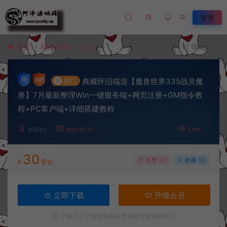
登录
首页
端游资源
正文
我要投稿
典藏怀旧端游【魔兽世界335战灵魔
#
热门
兽】7月最新整理Win一键服务端+网页注册+GM指令教
程+PC客户端+详细搭建教程
冷雨泽ღ
2024-07-12
2,316
30
点赞 (
0
)
收藏 (0)
¥
星钻
立即下载
升级会员
下载不了？请联系网站客服提交链接错误！