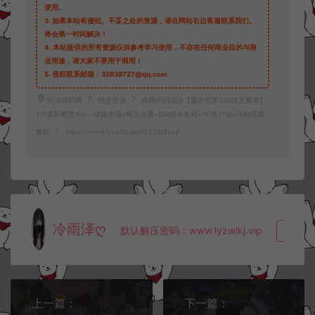
使用。
3.
如果本站有侵犯、不妥之处的资源，请在网站右边客服联系我们。
将会第一时间解决！
4.
本站提供的所有资源仅供参考学习使用，不存在任何商业目的与商
业用途，请大家不要用于商用！
5.
侵权联系邮箱：32838727@qq.com
阿泽源码网
端游资源
典藏怀旧端游【魔兽世界335战灵魔兽】
7月最新整理Win一键服务端+网页注册+GM指令教程+PC客户端+详细搭建
教程
https://www.lyzwlkj.vip/35256/dyzy/
冷雨泽ღ
默认解压密码：www.lyzwlkj.vip
复制
上一篇：
下一篇：