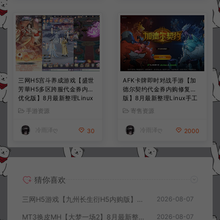
三网H5宫斗养成游戏【盛世
AFK卡牌即时对战手游【加
芳華H5多区跨服代金券内购
德尔契约代金券内购修复
优化版】8月最新整理Linux
版】8月最新整理Linux手工
手工服务端+CDK授权后台
服务端+前后端全套源码+CD
手游资源
寄售资源
+全资源安卓+详细搭建教程
K授权后台+安卓苹果双端
+视频教程
+详细搭建教程+视频教程
冷雨泽ღ
冷雨泽ღ
30
2000
猜你喜欢
三网H5游戏【九州长生衍H5内购版】8月最新整理Linux手工服务端+管理后台+GM授权后台+简易安卓客户端+详细搭建教程+视频教程
2026-08-07
MT3换皮MH【大梦一场2】8月最新整理Linux手工服务端+源码+管理后台+安卓苹果双端+详细搭建教程+视频教程
2026-08-07