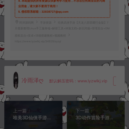
4.
本站提供的所有资源仅供参考学习使用，不存在任何商业目的与商
业用途，请大家不要用于商用！
5.
侵权联系邮箱：32838727@qq.com
阿泽源码网
手游资源
经典武侠手游【天龙八部荣耀打金版】7
月最新整理Linux手工服务端+解密工具+掉落文档+多区跨服+管理后台+GM
授权后台+安卓+详细搭建教程+视频教程
https://www.lyzwlkj.vip/34929/syzy/
冷雨泽ღ
默认解压密码：www.lyzwlkj.vip
复制
上一篇：
下一篇：
唯美3D仙侠手游【仙梦奇缘之御剑九歌】7月最新整理Win一键服务端+多区跨服+管理后台+GM授权后台+安卓苹果双端+详细搭建教程+视频教程
3D动作冒险手游【龙之谷之飓风龙防官多区版】7月最新整理Linux手工服务端+多区+GM授权后台+安卓苹果双端+详细搭建教程+视频教程