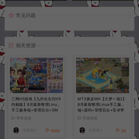
常见问题
相关资源
三网H5游戏【九州长生衍H5
MT3换皮MH【大梦一场2】
内购版】8月最新整理Linux
8月最新整理Linux手工服务
手工服务端+管理后台+GM
端+源码+管理后台+安卓苹
授权后台+简易安卓客户端
果双端+详细搭建教程+视频
寄售资源
手游资源
+详细搭建教程+视频教程
教程
冷雨泽ღ
冷雨泽ღ
1000
30