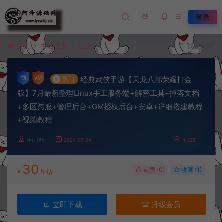
登录
首页
手游资源
正文
我要投稿
经典武侠手游【天龙八部荣耀打金
#
热门
版】7月最新整理Linux手工服务端+解密工具+掉落文档
+多区跨服+管理后台+GM授权后台+安卓+详细搭建教程
+视频教程
冷雨泽ღ
2024-07-04
4,325
30
点赞 (
0
)
收藏 (1)
¥
星钻
立即下载
升级会员