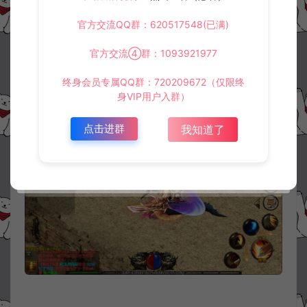
官方交流QQ群：620517548(已满)
官方交流④群：1093921977
终身会员专属QQ群：720209672（仅限终
身VIP用户入群）
点击进群
我知道了