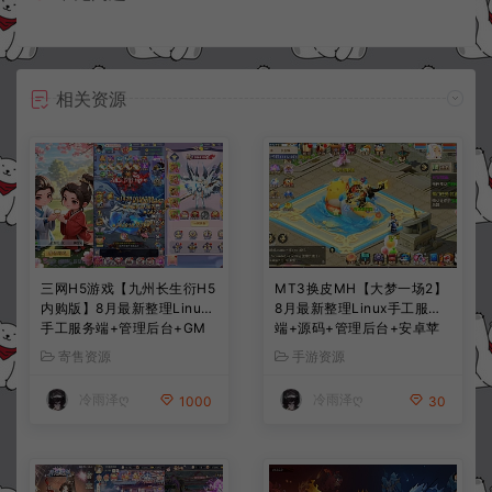
相关资源
三网H5游戏【九州长生衍H5
MT3换皮MH【大梦一场2】
内购版】8月最新整理Linux
8月最新整理Linux手工服务
手工服务端+管理后台+GM
端+源码+管理后台+安卓苹
授权后台+简易安卓客户端
果双端+详细搭建教程+视频
寄售资源
手游资源
+详细搭建教程+视频教程
教程
冷雨泽ღ
冷雨泽ღ
1000
30