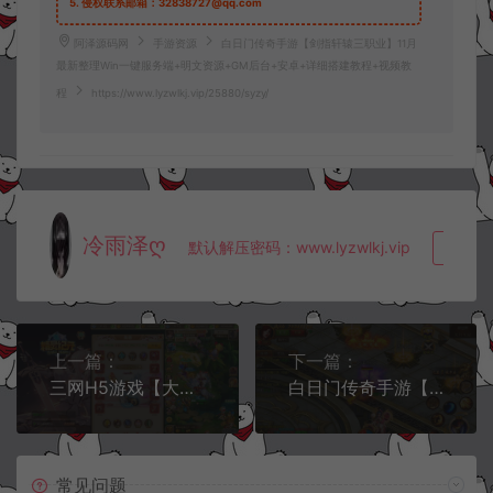
5.
侵权联系邮箱：32838727@qq.com
阿泽源码网
手游资源
白日门传奇手游【剑指轩辕三职业】11月
最新整理Win一键服务端+明文资源+GM后台+安卓+详细搭建教程+视频教
程
https://www.lyzwlkj.vip/25880/syzy/
冷雨泽ღ
默认解压密码：www.lyzwlkj.vip
复制
上一篇：
下一篇：
三网H5游戏【大圣轮回之精灵纪元H5】11月最新整理Linux手工服务端+多区+GM分级授权后台+详细搭建教程+视频教程
白日门传奇手游【不灭皇城单职业】11月最新整理Win一键服务端+明文资源+GM后台+安卓+详细搭建教程+视频教程
常见问题