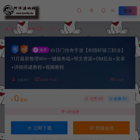
登录
首页
手游资源
正文
我要投稿
白日门传奇手游【剑指轩辕三职业】
#
推荐
11月最新整理Win一键服务端+明文资源+GM后台+安卓
+详细搭建教程+视频教程
冷雨泽ღ
2023-11-24
2,241
0
点赞 (
0
)
收藏 (0)
¥
星钻
VIP免费
立即下载
升级会员