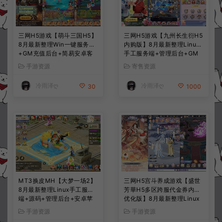
三网H5游戏【萌斗三国H5】
三网H5游戏【九州长生衍H5
8月最新整理Win一键服务端
内购版】8月最新整理Linux
+GM充值后台+简易安卓客
手工服务端+管理后台+GM
户端+详细搭建教程+视频教
授权后台+简易安卓客户端
手游资源
寄售资源
程
+详细搭建教程+视频教程
冷雨泽ღ
冷雨泽ღ
30
1000
MT3换皮MH【大梦一场2】
三网H5宫斗养成游戏【盛世
8月最新整理Linux手工服务
芳華H5多区跨服代金券内购
端+源码+管理后台+安卓苹
优化版】8月最新整理Linux
果双端+详细搭建教程+视频
手工服务端+CDK授权后台
手游资源
手游资源
教程
+全资源安卓+详细搭建教程