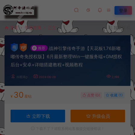
登录
首页
手游资源
正文
我要投稿
战神引擎传奇手游【天花板1.76新嘟
#
推荐
嘟传奇免授权版】6月最新整理Win一键服务端+GM授权
后台+安卓+详细搭建教程+视频教程
冷雨泽ღ
2024-06-28
2,199
30
点赞 (
0
)
收藏 (1)
¥
星钻
立即下载
升级会员
下载不了？请联系网站客服提交链接错误！