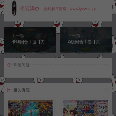
冷雨泽ღ
默认解压密码：www.lyzwlkj.vip
复制
上一篇：
下一篇：
卡牌回合手游【刀塔英雄2暗黑版】6月最新整理Win一键服务端+管理后台+GM授权后台+安卓苹果双端+详细搭建教程+视频教程
Q版回合手游【真·最强魔力宝贝完整版】6月最新整理Win一键服务端+多功能GM授权后台+安卓苹果双端+详细搭建教程+视频教程
常见问题
相关资源