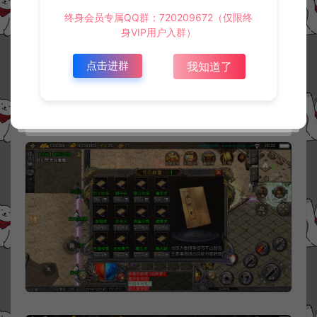
终身会员专属QQ群：720209672（仅限终
身VIP用户入群）
点击进群
我知道了