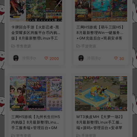
卡牌回合手游【火影忍者-黑
三网H5游戏【萌斗三国H5】
金荣耀多区跨服平台币内购
8月最新整理Win一键服务端
版】8月最新整理Linux手工
+GM充值后台+简易安卓客
服务端+CDK授权后台+安卓
户端+详细搭建教程+视频教
寄售资源
手游资源
+详细搭建教程+视频教程
程
冷雨泽ღ
冷雨泽ღ
2000
30
三网H5游戏【九州长生衍H5
MT3换皮MH【大梦一场2】
内购版】8月最新整理Linux
8月最新整理Linux手工服务
手工服务端+管理后台+GM
端+源码+管理后台+安卓苹
授权后台+简易安卓客户端
果双端+详细搭建教程+视频
寄售资源
手游资源