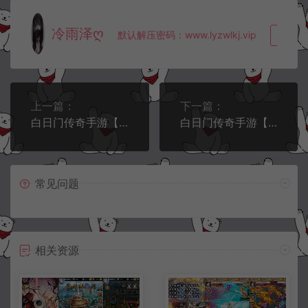
冷雨泽ღ
默认解压密码：www.lyzwlkj.vip
复制
上一篇：
下一篇：
白日门传奇手游【无限刀3之刀光剑影多区跨服完整版】8月最新整理Win一键服务端+本地注册验证+管理后台+GM授权后台+安卓+详细搭建教程+视频教程
白日门传奇手游【鬼服无限刀多区跨服版】9月最新整理Win一键服务端+多区跨服+管理后台+GM授权后台+安卓+详细搭建教程+视频教程
常见问题
相关资源