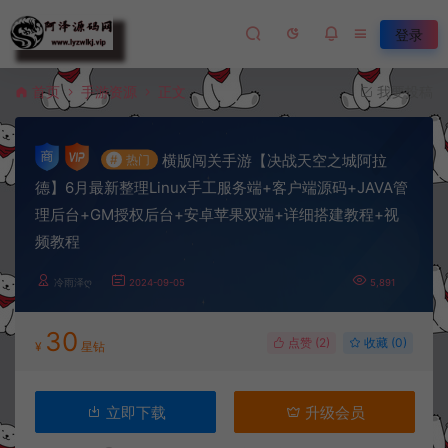
登录
首页
手游资源
正文
我要投稿
横版闯关手游【决战天空之城阿拉
#
热门
德】6月最新整理Linux手工服务端+客户端源码+JAVA管
理后台+GM授权后台+安卓苹果双端+详细搭建教程+视
频教程
冷雨泽ღ
2024-09-05
5,891
30
点赞 (
2
)
收藏 (0)
¥
星钻
立即下载
升级会员