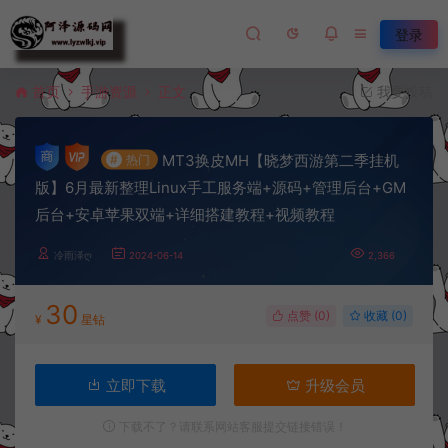
登录
首页
手游资源
正文
我要投稿
MT3换皮MH【晓梦西游第二季挂机
#
热门
版】6月最新整理Linux手工服务端+源码+管理后台+GM
后台+安卓苹果双端+详细搭建教程+视频教程
冷雨泽ღ
2024-06-14
2,366
30
点赞 (
0
)
收藏 (0)
¥
星钻
立即下载
升级会员
下载不了？请联系网站客服提交链接错误！