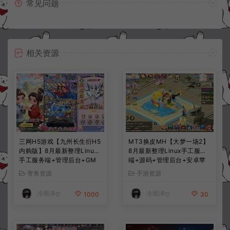
常见问题
相关资源
三网H5游戏【九州长生衍H5
MT3换皮MH【大梦一场2】
内购版】8月最新整理Linux
8月最新整理Linux手工服务
手工服务端+管理后台+GM
端+源码+管理后台+安卓苹
授权后台+简易安卓客户端
果双端+详细搭建教程+视频
寄售资源
手游资源
+详细搭建教程+视频教程
教程
冷雨泽ღ
冷雨泽ღ
1000
30