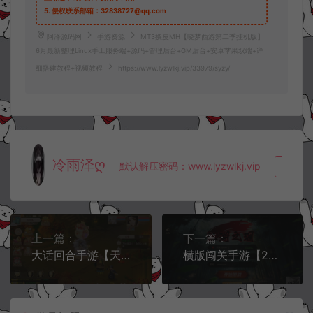
5.
侵权联系邮箱：32838727@qq.com
阿泽源码网
手游资源
MT3换皮MH【晓梦西游第二季挂机版】
6月最新整理Linux手工服务端+源码+管理后台+GM后台+安卓苹果双端+详
细搭建教程+视频教程
https://www.lyzwlkj.vip/33979/syzy/
冷雨泽ღ
默认解压密码：www.lyzwlkj.vip
复制
上一篇：
下一篇：
大话回合手游【天空西游之元始内丹心法版】6月最新整理Linux手工服务端+全套源码+管理后台+安卓苹果双端+详细搭建教程+视频教程
横版闯关手游【2D江湖之涧1.5阿拉德】6月最新整理Linux手工服务端+源码+宣传图+管理后台+GM授权后台+安卓苹果双端+详细搭建教程+视频教程