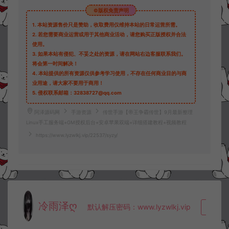
©版权免责声明
1.
本站资源售价只是赞助，收取费用仅维持本站的日常运营所需。
2.
若您需要商业运营或用于其他商业活动，请您购买正版授权并合法
使用。
3.
如果本站有侵犯、不妥之处的资源，请在网站右边客服联系我们。
将会第一时间解决！
4.
本站提供的所有资源仅供参考学习使用，不存在任何商业目的与商
业用途，请大家不要用于商用！
5.
侵权联系邮箱：32838727@qq.com
阿泽源码网
手游资源
传世手游【帝王争霸传世】9月最新整理
Linux手工服务端+GM授权后台+安卓苹果双端+详细搭建教程+视频教程
https://www.lyzwlkj.vip/22537/syzy/
冷雨泽ღ
默认解压密码：www.lyzwlkj.vip
复制