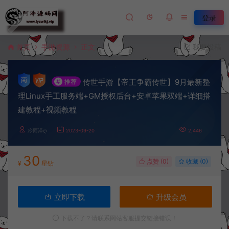
登录
首页
手游资源
正文
我要投稿
传世手游【帝王争霸传世】9月最新整
#
推荐
理Linux手工服务端+GM授权后台+安卓苹果双端+详细搭
建教程+视频教程
冷雨泽ღ
2023-09-20
2,446
30
点赞 (
0
)
收藏 (0)
¥
星钻
立即下载
升级会员
下载不了？请联系网站客服提交链接错误！