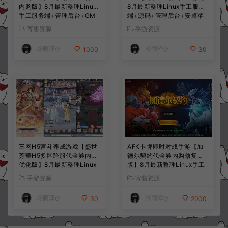
内购版】8月最新整理Linux
8月最新整理Linux手工服务
手工服务端+管理后台+GM
端+源码+管理后台+安卓苹
授权后台+简易安卓客户端
果双端+详细搭建教程+视频
寄售资源
手游资源
+详细搭建教程+视频教程
教程
冷雨泽ღ
冷雨泽ღ
1000
30
三网H5宫斗养成游戏【盛世
AFK卡牌即时对战手游【加
芳華H5多区跨服代金券内购
德尔契约代金券内购修复
优化版】8月最新整理Linux
版】8月最新整理Linux手工
手工服务端+CDK授权后台
服务端+前后端全套源码+CD
手游资源
寄售资源
+全资源安卓+详细搭建教程
K授权后台+安卓苹果双端
+视频教程
+详细搭建教程+视频教程
冷雨泽ღ
冷雨泽ღ
30
2000