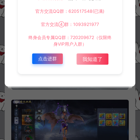
官方交流QQ群：620517548(已满)
官方交流④群：1093921977
终身会员专属QQ群：720209672（仅限终
身VIP用户入群）
点击进群
我知道了