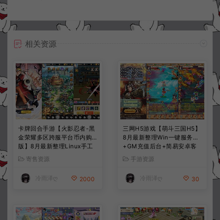
相关资源
卡牌回合手游【火影忍者-黑
三网H5游戏【萌斗三国H5】
金荣耀多区跨服平台币内购
8月最新整理Win一键服务端
版】8月最新整理Linux手工
+GM充值后台+简易安卓客
服务端+CDK授权后台+安卓
户端+详细搭建教程+视频教
寄售资源
手游资源
+详细搭建教程+视频教程
程
冷雨泽ღ
冷雨泽ღ
2000
30