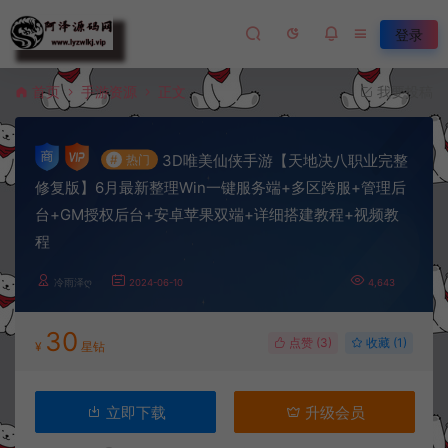
登录
首页
手游资源
正文
我要投稿
3D唯美仙侠手游【天地决八职业完整
#
热门
修复版】6月最新整理Win一键服务端+多区跨服+管理后
台+GM授权后台+安卓苹果双端+详细搭建教程+视频教
程
冷雨泽ღ
2024-06-10
4,643
30
点赞 (
3
)
收藏 (1)
¥
星钻
立即下载
升级会员