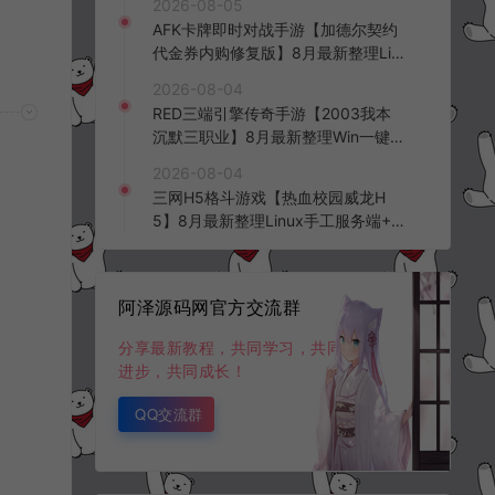
2026-08-05
台+全资源安卓+详细搭建教程+视频
AFK卡牌即时对战手游【加德尔契约
教程
代金券内购修复版】8月最新整理Lin
ux手工服务端+前后端全套源码+CD
2026-08-04
K授权后台+安卓苹果双端+详细搭建
RED三端引擎传奇手游【2003我本
教程+视频教程
沉默三职业】8月最新整理Win一键
服务端+PC安卓+详细搭建教程
2026-08-04
三网H5格斗游戏【热血校园威龙H
5】8月最新整理Linux手工服务端+W
in一键服务端+解压即玩+简易安卓客
户端+详细搭建教程
阿泽源码网官方交流群
分享最新教程，共同学习，共同
进步，共同成长！
QQ交流群