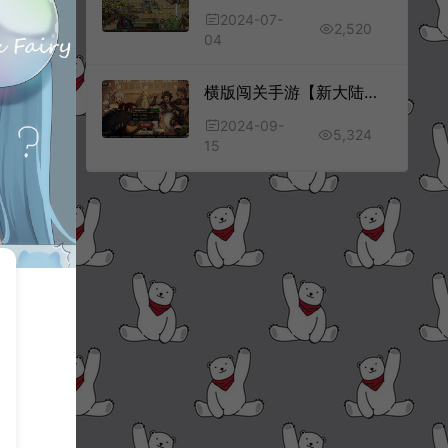
2024-07-
2,520
04
横版闯关手游【新大陆阿拉德[60帧]】9月最新整理Linux手工服务端+客户端源码+宣传图+WEB管理后台+GM授权后台+安卓苹果双端+详细搭建教程+视频教程
2024-09-
5,324
15