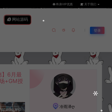
终身VIP优惠
关于我们
网站源码
登录
我要投稿
】6月最
场+GM授
冷雨泽ღ
lkj.vip
升级会员