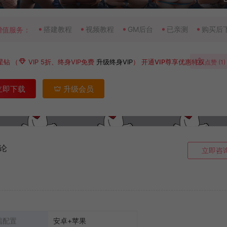
搭建教程
视频教程
GM后台
已亲测
购买后
增值服务：
星钻
（
VIP 5折、终身VIP免费
升级终身VIP
）
开通VIP尊享优惠特权
点赞 (
1
)
立即下载
升级会员
论
立即咨
端配置
安卓+苹果