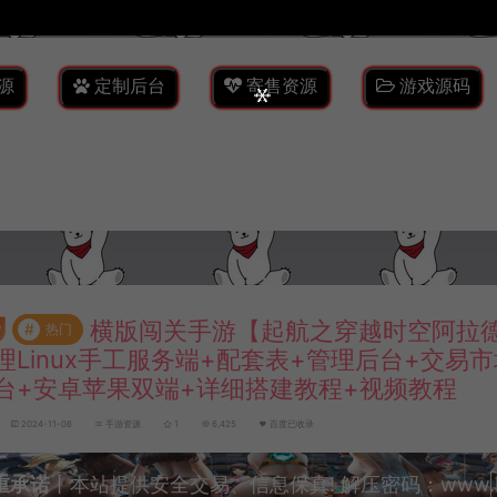
源
定制后台
寄售资源
游戏源码
横版闯关手游【起航之穿越时空阿拉德
#
热门
理Linux手工服务端+配套表+管理后台+交易市
台+安卓苹果双端+详细搭建教程+视频教程
2024-11-08
手游资源
1
6,425
百度已收录
重承诺
丨本站提供安全交易、信息保真! 解压密码：www.lyzw