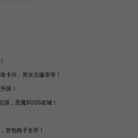
！
宝珠卡片、异次元徽章等！
观升级！
起源，恶魔BOSS攻城！
程，背包格子全开！