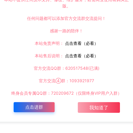
版。
任何问题都可以添加官方交流群交流提问！
感谢一路的陪伴！
本站免责声明：
点击查看（必看）
本站售后说明：
点击查看（必看）
官方交流QQ群：620517548(已满)
官方交流④群：1093921977
终身会员专属QQ群：720209672（仅限终身VIP用户入群）
点击进群
我知道了