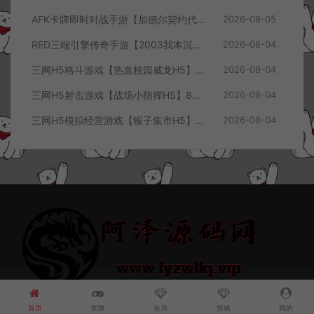
AFK卡牌即时对战手游【加德尔契约代金券内购修复版】8月最新整理Linux手工服务端+前后端全套源码+CDK授权后台+安卓苹果双端+详细搭建教程+视频教程
2026-08-05
RED三端引擎传奇手游【2003我本沉默三职业】8月最新整理Win一键服务端+PC安卓+详细搭建教程
2026-08-04
三网H5格斗游戏【热血校园威龙H5】8月最新整理Linux手工服务端+Win一键服务端+解压即玩+简易安卓客户端+详细搭建教程
2026-08-04
三网H5射击游戏【战场小指挥H5】8月最新整理Linux手工服务端+Win一键服务端+解压即玩+简易安卓客户端+详细搭建教程
2026-08-04
三网H5模拟经营游戏【猴子集市H5】8月最新整理Linux手工服务端+Win一键服务端+解压即玩+简易安卓客户端+详细搭建教程
2026-08-04
© 2021~2026 阿泽源码网 www.lyzwlkj.vip 冷雨泽
网站地图
豫
ICP备2022000516号-1
首页
资源
会员
投稿
我的