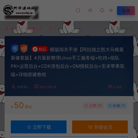
登录
首页
手游资源
正文
我要投稿
横版闯关手游【阿拉德之怒大马猴最
#
精品
新修复版】4月最新整理Linux手工服务端+吃鸡+组队
PK+运营后台+CDK清包后台+GM授权后台+安卓苹果双
端+详细搭建教程
冷雨泽ღ
2022-04-15
4,438
50
点赞 (
0
)
收藏 (1)
¥
星钻
立即下载
升级会员