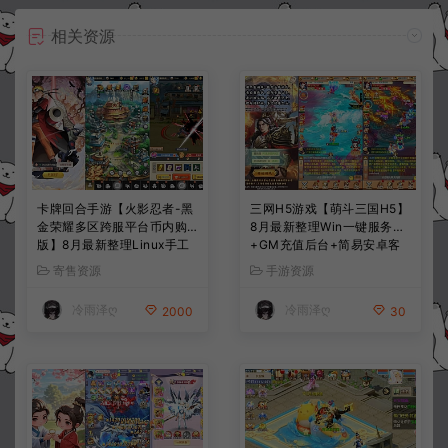
相关资源
卡牌回合手游【火影忍者-黑
三网H5游戏【萌斗三国H5】
金荣耀多区跨服平台币内购
8月最新整理Win一键服务端
版】8月最新整理Linux手工
+GM充值后台+简易安卓客
服务端+CDK授权后台+安卓
户端+详细搭建教程+视频教
寄售资源
手游资源
+详细搭建教程+视频教程
程
冷雨泽ღ
冷雨泽ღ
2000
30