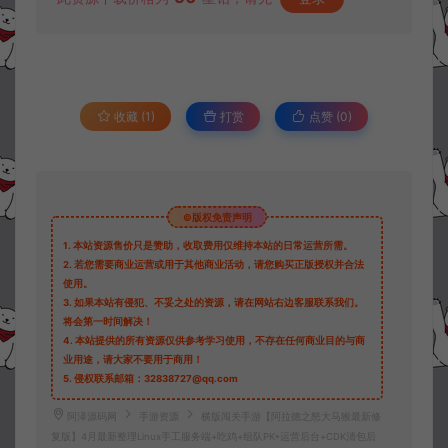
收藏 (1)
打赏
点赞 (
0
)
©版权免责声明
1.
本站资源售价只是赞助，收取费用仅维持本站的日常运营所需。
2.
若您需要商业运营或用于其他商业活动，请您购买正版授权并合法
使用。
3.
如果本站有侵犯、不妥之处的资源，请在网站右边客服联系我们。
将会第一时间解决！
4.
本站提供的所有资源仅供参考学习使用，不存在任何商业目的与商
业用途，请大家不要用于商用！
5.
侵权联系邮箱：32838727@qq.com
阿泽源码网
手游资源
横版闯关手游【阿拉德之怒大马猴最新修
复版】4月最新整理Linux手工服务端+吃鸡+组队PK+运营后台+CDK清包后