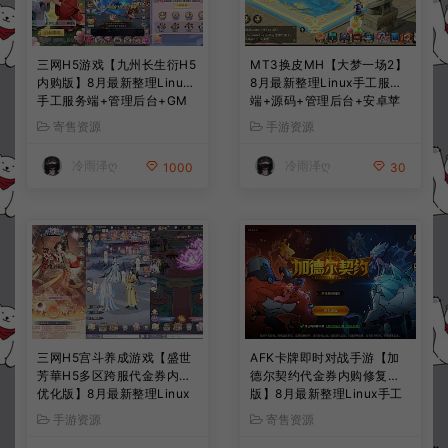
三网H5游戏【九州长生衍H5
MT3换皮MH【大梦一场2】
内购版】8月最新整理Linux
8月最新整理Linux手工服务
手工服务端+管理后台+GM
端+源码+管理后台+安卓苹
授权后台+简易安卓客户端
果双端+详细搭建教程+视频
寄售资源
手游资源
+详细搭建教程+视频教程
教程
冷雨泽ღ
冷雨泽ღ
1000
30
三网H5宫斗养成游戏【盛世
AFK卡牌即时对战手游【加
芳華H5多区跨服代金券内购
德尔契约代金券内购修复
优化版】8月最新整理Linux
版】8月最新整理Linux手工
手工服务端+CDK授权后台
服务端+前后端全套源码+CD
手游资源
寄售资源
+全资源安卓+详细搭建教程
K授权后台+安卓苹果双端
+视频教程
+详细搭建教程+视频教程