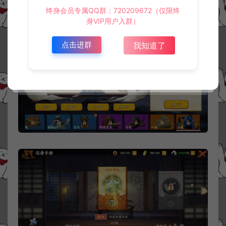
终身会员专属QQ群：720209672（仅限终
身VIP用户入群）
点击进群
我知道了