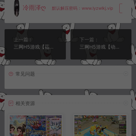
冷雨泽ღ
默认解压密码：www.lyzwlkj.vip
复制
上一篇：
下一篇：
三网H5游戏【苮逆H5多区跨服体验版】4月最新整理Win一键服务端+CDK授权后台+简易安卓客户端+详细搭建教程
三网H5游戏【动漫大乱斗H5多区跨服版】4月最新整理Linux手工服务端+管理后台+GM授权后台+安卓+详细搭建教程+视频教程
常见问题
相关资源