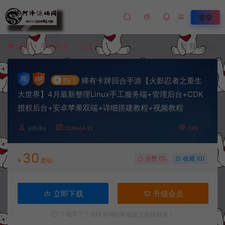
登录
首页
手游资源
正文
我要投稿
稀有卡牌回合手游【火影忍者之重生
#
热门
大世界】4月最新整理Linux手工服务端+管理后台+CDK
授权后台+安卓苹果双端+详细搭建教程+视频教程
冷雨泽ღ
2026-04-22
7,168
30
点赞 (
1
)
收藏 (0)
¥
星钻
立即下载
升级会员
下载不了？请联系网站客服提交链接错误！