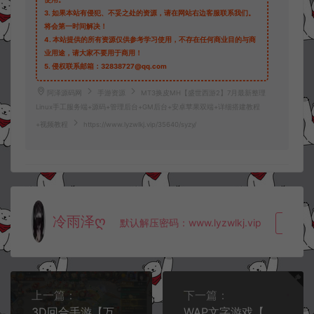
3.
如果本站有侵犯、不妥之处的资源，请在网站右边客服联系我们。
将会第一时间解决！
4.
本站提供的所有资源仅供参考学习使用，不存在任何商业目的与商
业用途，请大家不要用于商用！
5.
侵权联系邮箱：32838727@qq.com
阿泽源码网
手游资源
MT3换皮MH【盛世西游2】7月最新整理
Linux手工服务端+源码+管理后台+GM后台+安卓苹果双端+详细搭建教程
+视频教程
https://www.lyzwlkj.vip/35640/syzy/
冷雨泽ღ
默认解压密码：www.lyzwlkj.vip
复制
上一篇：
下一篇：
3D回合手游【万灵山海之境神龙多区跨服GM套装版】7月最新整理Linux手工服务端+全套源码+假人陪玩+多区跨服+代理后台+GM功能授权后台+详细搭建教程+视频教程
WAP文字游戏【文字修仙H5】7月最新整理Linux手工服务端+详细搭建教程