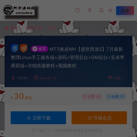
登录
首页
手游资源
正文
我要投稿
MT3换皮MH【盛世西游2】7月最新
#
推荐
整理Linux手工服务端+源码+管理后台+GM后台+安卓苹
果双端+详细搭建教程+视频教程
冷雨泽ღ
2024-07-20
2,189
30
点赞 (
0
)
收藏 (0)
¥
星钻
立即下载
升级会员
下载不了？请联系网站客服提交链接错误！