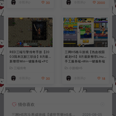
冷雨泽ღ
冷雨泽ღ
30
2000
RED三端引擎传奇手游【20
三网H5格斗游戏【热血校园
03我本沉默三职业】8月最
威龙H5】8月最新整理Linux
新整理Win一键服务端+PC
手工服务端+Win一键服务端
安卓+详细搭建教程
+解压即玩+简易安卓客户端
三端传奇
小游戏H5
+详细搭建教程
冷雨泽ღ
冷雨泽ღ
30
18
猜你喜欢
三网H5宫斗养成游戏【盛世芳華H5多区跨服代金券内购优化版】8月最新整理Linux手工服务端+CDK授权后台+全资源安卓+详细搭建教程+视频教程
2026-08-05