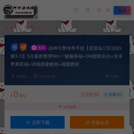
登录
首页
手游资源
正文
我要投稿
战神引擎传奇手游【逍遥仙三职业[白
#
推荐
猪3.1]】5月最新整理Win一键服务端+GM授权后台+安卓
苹果双端+详细搭建教程+视频教程
冷雨泽ღ
2024-05-31
2,284
0
点赞 (
0
)
收藏 (0)
¥
星钻
VIP免费
立即下载
升级会员