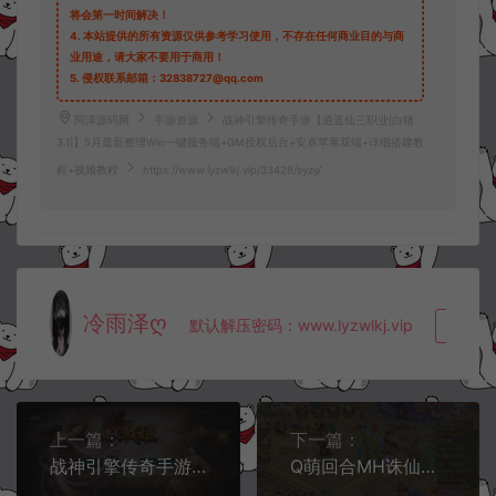
将会第一时间解决！
4.
本站提供的所有资源仅供参考学习使用，不存在任何商业目的与商
业用途，请大家不要用于商用！
5.
侵权联系邮箱：32838727@qq.com
阿泽源码网
手游资源
战神引擎传奇手游【逍遥仙三职业[白猪
3.1]】5月最新整理Win一键服务端+GM授权后台+安卓苹果双端+详细搭建教
程+视频教程
https://www.lyzwlkj.vip/33428/syzy/
冷雨泽ღ
默认解压密码：www.lyzwlkj.vip
复制
上一篇：
下一篇：
战神引擎传奇手游【烽火战姬三职业[白猪3.1]】5月最新整理Win一键服务端+GM授权后台+安卓苹果双端+详细搭建教程+视频教程
Q萌回合MH诛仙手游【逍遥仙境仿官版】10月最新整理Linux手工服务端+本地IP验证+GM后台+安卓苹果双端+详细搭建教程+视频教程