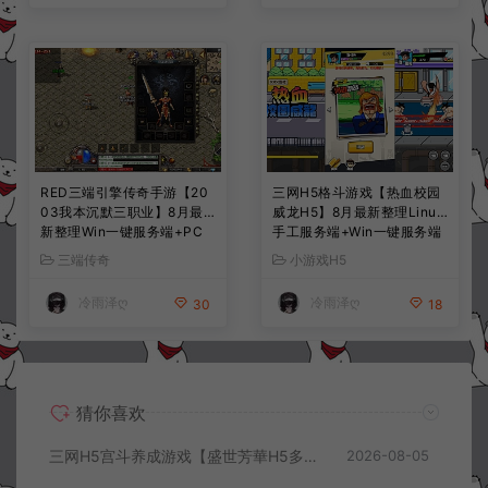
RED三端引擎传奇手游【20
三网H5格斗游戏【热血校园
03我本沉默三职业】8月最
威龙H5】8月最新整理Linux
新整理Win一键服务端+PC
手工服务端+Win一键服务端
安卓+详细搭建教程
+解压即玩+简易安卓客户端
三端传奇
小游戏H5
+详细搭建教程
冷雨泽ღ
冷雨泽ღ
30
18
猜你喜欢
三网H5宫斗养成游戏【盛世芳華H5多区跨服代金券内购优化版】8月最新整理Linux手工服务端+CDK授权后台+全资源安卓+详细搭建教程+视频教程
2026-08-05