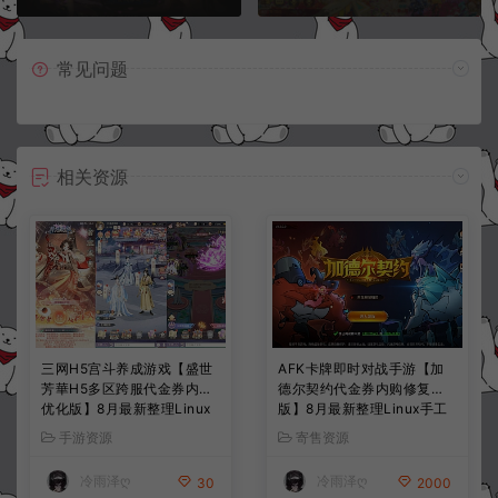
常见问题
相关资源
三网H5宫斗养成游戏【盛世
AFK卡牌即时对战手游【加
芳華H5多区跨服代金券内购
德尔契约代金券内购修复
优化版】8月最新整理Linux
版】8月最新整理Linux手工
手工服务端+CDK授权后台
服务端+前后端全套源码+CD
手游资源
寄售资源
+全资源安卓+详细搭建教程
K授权后台+安卓苹果双端
+视频教程
+详细搭建教程+视频教程
冷雨泽ღ
冷雨泽ღ
30
2000