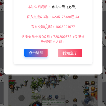
本站售后说明：
点击查看（必看）
官方交流QQ群：620517548(已满)
官方交流④群：1093921977
终身会员专属QQ群：720209672（仅限终
身VIP用户入群）
点击进群
我知道了