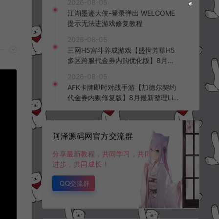
2026-08-05
频教程
江湖墨迹大侠-登录弹出 WELCOME
提示无法进游戏修复教程
2026-08-05
三网H5宫斗养成游戏【盛世芳華H5
多区跨服代金券内购优化版】8月最
新整理Linux手工服务端+CDK授权后
2026-08-05
台+全资源安卓+详细搭建教程+视频
AFK卡牌即时对战手游【加德尔契约
教程
代金券内购修复版】8月最新整理Lin
ux手工服务端+前后端全套源码+CD
K授权后台+安卓苹果双端+详细搭建
教程+视频教程
阿泽源码网官方交流群
分享最新教程，共同学习，共同
进步，共同成长！
QQ交流群