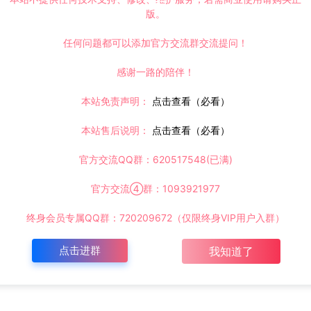
版。
任何问题都可以添加官方交流群交流提问！
感谢一路的陪伴！
本站免责声明：
点击查看（必看）
本站售后说明：
点击查看（必看）
官方交流QQ群：620517548(已满)
官方交流④群：1093921977
终身会员专属QQ群：720209672（仅限终身VIP用户入群）
点击进群
我知道了