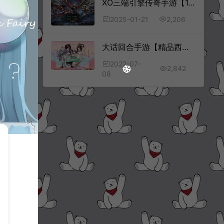
XO三端引擎传奇手游【1.80邀月星王合击版】1月最新整理Win一键服务端+PC安卓苹果+详细搭建教程
2,206
2025-01-21
大话回合手游【精品西游之星阵5.9精修版】7月最新整理商业Win一键服务端+六个大区+代理后台+GM内置后台+安卓苹果双端+详细搭建教程
2022-07-
2,842
08