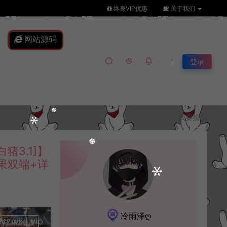
终身VIP优惠
关于我们
网站源码
登录
我要投稿
3.1]】
果双端+详
冷雨泽ღ
lkj.vip
升级会员