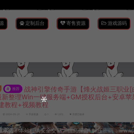
源
定制后台
寄售资源
游戏源码
战神引擎传奇手游【烽火战姬三职业[白猪
#
推荐
最新整理Win一键服务端+GM授权后台+安卓苹
建教程+视频教程
2024-05-31
手游资源
1
1,912
百度已收录
重承诺
丨本站提供安全交易、信息保真! 解压密码：www.lyzw