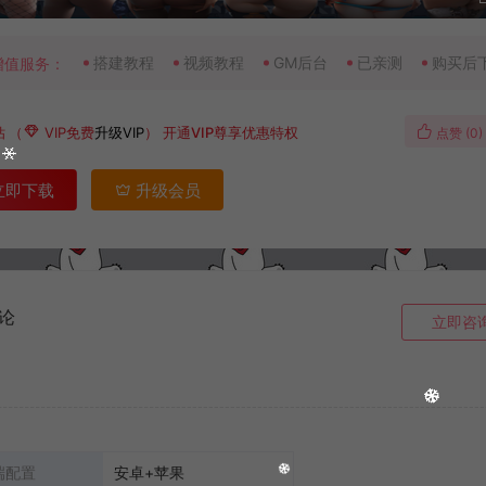
搭建教程
视频教程
GM后台
已亲测
购买后
增值服务：
钻
（
VIP免费
升级VIP
）
开通VIP尊享优惠特权
点赞 (
0
)
立即下载
升级会员
论
立即咨
端配置
安卓+苹果