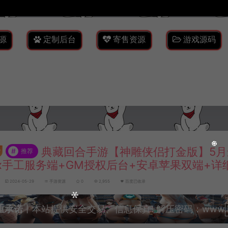
源
定制后台
寄售资源
游戏源码
典藏回合手游【神雕侠侣打金版】5月
#
推荐
nux手工服务端+GM授权后台+安卓苹果双端+
2024-05-29
手游资源
0
2,955
百度已收录
重承诺
丨本站提供安全交易、信息保真! 解压密码：www.lyzw