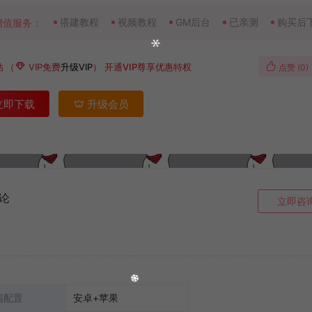
搭建教程
视频教程
GM后台
已亲测
购买后
增值服务：
钻
（
VIP免费
升级VIP
）
开通VIP尊享优惠特权
点赞 (
0
)
立即下载
升级会员
论
立即咨
端配置
安卓+苹果