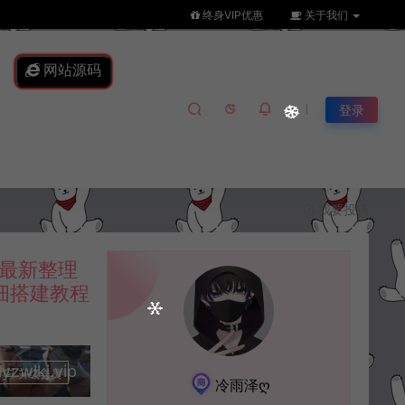
终身VIP优惠
关于我们
网站源码
登录
我要投稿
最新整理
详细搭建教程
lkj.vip
升级会员
冷雨泽ღ