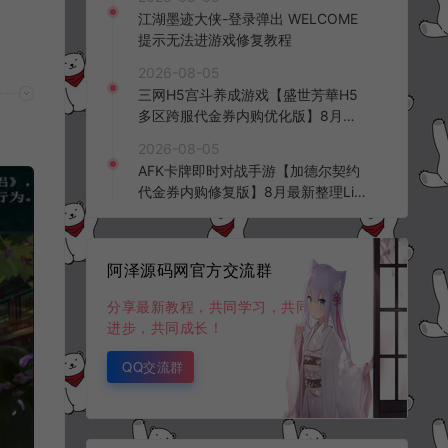
频教程
江湖墨迹大侠-登录弹出 WELCOME
提示无法进游戏修复教程
2026-08-05
三网H5宫斗养成游戏【盛世芳華H5
多区跨服代金券内购优化版】8月最
新整理Linux手工服务端+CDK授权后
2026-08-05
台+全资源安卓+详细搭建教程+视频
AFK卡牌即时对战手游【加德尔契约
教程
代金券内购修复版】8月最新整理Lin
ux手工服务端+前后端全套源码+CD
K授权后台+安卓苹果双端+详细搭建
教程+视频教程
阿泽源码网官方交流群
分享最新教程，共同学习，共同
进步，共同成长！
QQ交流群