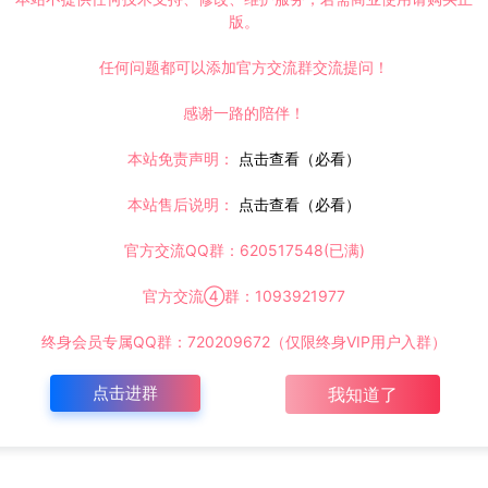
版。
任何问题都可以添加官方交流群交流提问！
感谢一路的陪伴！
本站免责声明：
点击查看（必看）
本站售后说明：
点击查看（必看）
官方交流QQ群：620517548(已满)
官方交流④群：1093921977
终身会员专属QQ群：720209672（仅限终身VIP用户入群）
点击进群
我知道了