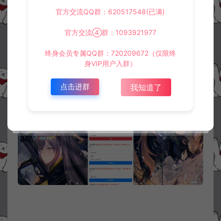
官方交流QQ群：620517548(已满)
官方交流④群：1093921977
终身会员专属QQ群：720209672（仅限终
身VIP用户入群）
点击进群
我知道了