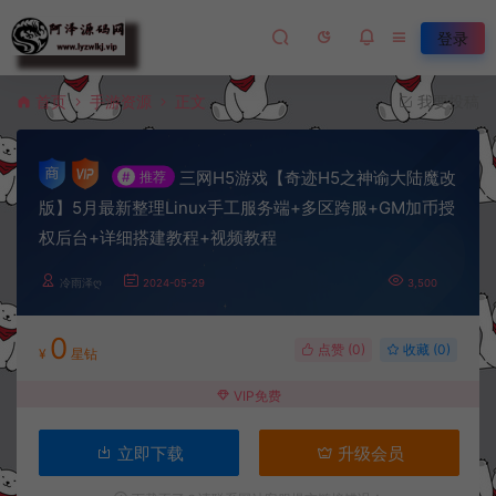
登录
首页
手游资源
正文
我要投稿
三网H5游戏【奇迹H5之神谕大陆魔改
#
推荐
版】5月最新整理Linux手工服务端+多区跨服+GM加币授
权后台+详细搭建教程+视频教程
冷雨泽ღ
2024-05-29
3,500
0
点赞 (
0
)
收藏 (0)
¥
星钻
VIP免费
立即下载
升级会员