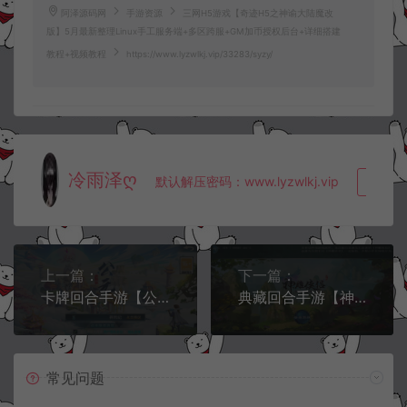
阿泽源码网
手游资源
三网H5游戏【奇迹H5之神谕大陆魔改
版】5月最新整理Linux手工服务端+多区跨服+GM加币授权后台+详细搭建
教程+视频教程
https://www.lyzwlkj.vip/33283/syzy/
冷雨泽ღ
默认解压密码：www.lyzwlkj.vip
复制
上一篇：
下一篇：
卡牌回合手游【公元莽荒纪内购版】5月最新整理Win一键服务端+管理后台+安卓苹果双端+详细搭建教程
典藏回合手游【神雕侠侣打金版】5月最新整理Linux手工服务端+GM授权后台+安卓苹果双端+详细搭建教程
常见问题