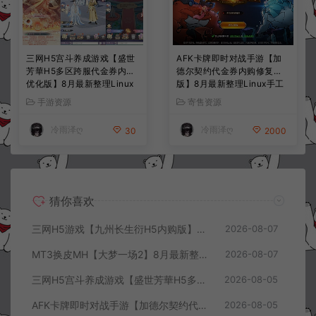
三网H5宫斗养成游戏【盛世
AFK卡牌即时对战手游【加
芳華H5多区跨服代金券内购
德尔契约代金券内购修复
优化版】8月最新整理Linux
版】8月最新整理Linux手工
手工服务端+CDK授权后台
服务端+前后端全套源码+CD
手游资源
寄售资源
+全资源安卓+详细搭建教程
K授权后台+安卓苹果双端
+视频教程
+详细搭建教程+视频教程
冷雨泽ღ
冷雨泽ღ
30
2000
猜你喜欢
三网H5游戏【九州长生衍H5内购版】8月最新整理Linux手工服务端+管理后台+GM授权后台+简易安卓客户端+详细搭建教程+视频教程
2026-08-07
MT3换皮MH【大梦一场2】8月最新整理Linux手工服务端+源码+管理后台+安卓苹果双端+详细搭建教程+视频教程
2026-08-07
三网H5宫斗养成游戏【盛世芳華H5多区跨服代金券内购优化版】8月最新整理Linux手工服务端+CDK授权后台+全资源安卓+详细搭建教程+视频教程
2026-08-05
AFK卡牌即时对战手游【加德尔契约代金券内购修复版】8月最新整理Linux手工服务端+前后端全套源码+CDK授权后台+安卓苹果双端+详细搭建教程+视频教程
2026-08-05