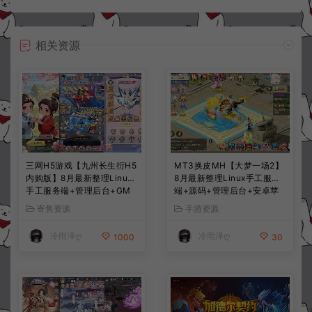
相关资源
三网H5游戏【九州长生衍H5
MT3换皮MH【大梦一场2】
内购版】8月最新整理Linux
8月最新整理Linux手工服务
手工服务端+管理后台+GM
端+源码+管理后台+安卓苹
授权后台+简易安卓客户端
果双端+详细搭建教程+视频
寄售资源
手游资源
+详细搭建教程+视频教程
教程
冷雨泽ღ
冷雨泽ღ
1000
30