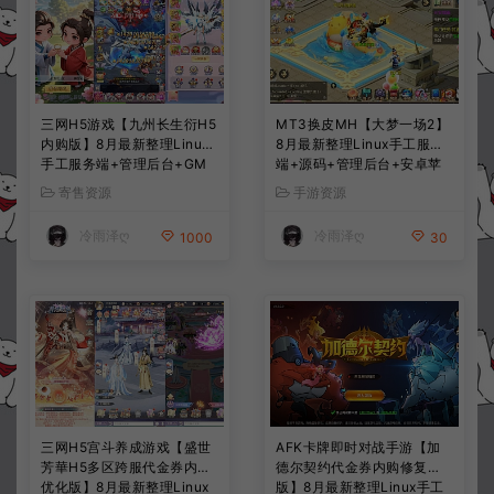
三网H5游戏【九州长生衍H5
MT3换皮MH【大梦一场2】
内购版】8月最新整理Linux
8月最新整理Linux手工服务
手工服务端+管理后台+GM
端+源码+管理后台+安卓苹
授权后台+简易安卓客户端
果双端+详细搭建教程+视频
寄售资源
手游资源
+详细搭建教程+视频教程
教程
冷雨泽ღ
冷雨泽ღ
1000
30
三网H5宫斗养成游戏【盛世
AFK卡牌即时对战手游【加
芳華H5多区跨服代金券内购
德尔契约代金券内购修复
优化版】8月最新整理Linux
版】8月最新整理Linux手工