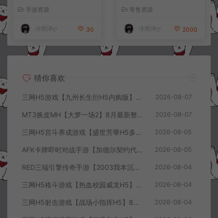
手工服务端+CDK授权后台
服务端+前后端全套源码+CD
手游资源
寄售资源
+全资源安卓+详细搭建教程
K授权后台+安卓苹果双端
+视频教程
+详细搭建教程+视频教程
冷雨泽ღ
冷雨泽ღ
30
2000
猜你喜欢
三网H5游戏【九州长生衍H5内购版】8月最新整理Linux手工服务端+管理后台+GM授权后台+简易安卓客户端+详细搭建教程+视频教程
2026-08-07
MT3换皮MH【大梦一场2】8月最新整理Linux手工服务端+源码+管理后台+安卓苹果双端+详细搭建教程+视频教程
2026-08-07
三网H5宫斗养成游戏【盛世芳華H5多区跨服代金券内购优化版】8月最新整理Linux手工服务端+CDK授权后台+全资源安卓+详细搭建教程+视频教程
2026-08-05
AFK卡牌即时对战手游【加德尔契约代金券内购修复版】8月最新整理Linux手工服务端+前后端全套源码+CDK授权后台+安卓苹果双端+详细搭建教程+视频教程
2026-08-05
RED三端引擎传奇手游【2003我本沉默三职业】8月最新整理Win一键服务端+PC安卓+详细搭建教程
2026-08-04
三网H5格斗游戏【热血校园威龙H5】8月最新整理Linux手工服务端+Win一键服务端+解压即玩+简易安卓客户端+详细搭建教程
2026-08-04
三网H5射击游戏【战场小指挥H5】8月最新整理Linux手工服务端+Win一键服务端+解压即玩+简易安卓客户端+详细搭建教程
2026-08-04