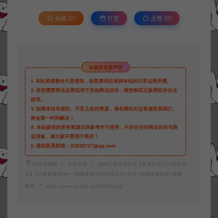
收藏 (0)
打赏
点赞 (
0
)
©版权免责声明
1.
本站资源售价只是赞助，收取费用仅维持本站的日常运营所需。
2.
若您需要商业运营或用于其他商业活动，请您购买正版授权并合法
使用。
3.
如果本站有侵犯、不妥之处的资源，请在网站右边客服联系我们。
将会第一时间解决！
4.
本站提供的所有资源仅供参考学习使用，不存在任何商业目的与商
业用途，请大家不要用于商用！
5.
侵权联系邮箱：32838727@qq.com
阿泽源码网
手游资源
战神引擎传奇手游【黑龙忘忧20大陆单职
业】5月最新整理Win一键服务端+GM充值后台+安卓+详细搭建教程+视频
教程
https://www.lyzwlkj.vip/32512/syzy/