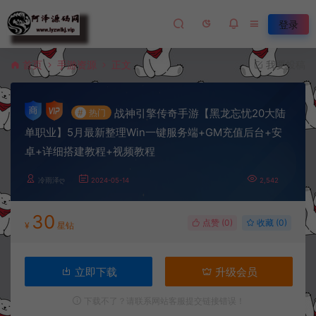
登录
首页
手游资源
正文
我要投稿
战神引擎传奇手游【黑龙忘忧20大陆
#
热门
单职业】5月最新整理Win一键服务端+GM充值后台+安
卓+详细搭建教程+视频教程
冷雨泽ღ
2024-05-14
2,542
30
点赞 (
0
)
收藏 (0)
¥
星钻
立即下载
升级会员
下载不了？请联系网站客服提交链接错误！