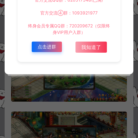
官方交流④群：1093921977
终身会员专属QQ群：720209672（仅限终
身VIP用户入群）
点击进群
我知道了