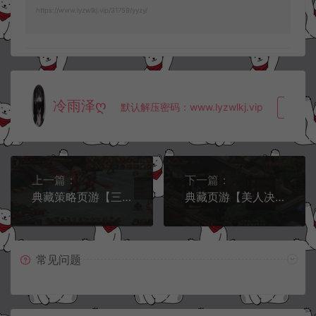
https://www.lyzwlkj.vip/31759/yyzy/
冷雨泽ღ
默认解压密码：www.lyzwlkj.vip
复制
上一篇：
下一篇：
典藏策略页游【三国魂】4月最新整理Win一键服务端+详细外网搭建教程
典藏页游【美人决之王权无双】5月最新整理Win一键服务端+详细外网搭建教程
常见问题