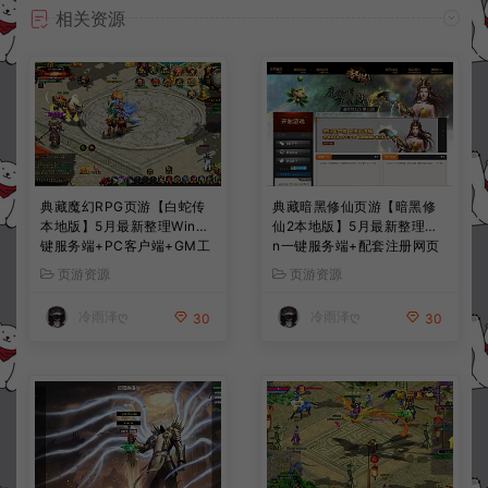
相关资源
典藏魔幻RPG页游【白蛇传
典藏暗黑修仙页游【暗黑修
本地版】5月最新整理Win一
仙2本地版】5月最新整理Wi
键服务端+PC客户端+GM工
n一键服务端+配套注册网页
具+详细搭建教程
+GM工具+PC客户端+详细
页游资源
页游资源
搭建教程
冷雨泽ღ
冷雨泽ღ
30
30