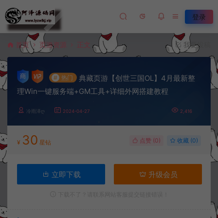
登录
首页
页游资源
正文
我要投稿
典藏页游【创世三国OL】4月最新整
#
热门
理Win一键服务端+GM工具+详细外网搭建教程
冷雨泽ღ
2024-04-27
2,416
30
点赞 (
0
)
收藏 (0)
¥
星钻
立即下载
升级会员
下载不了？请联系网站客服提交链接错误！