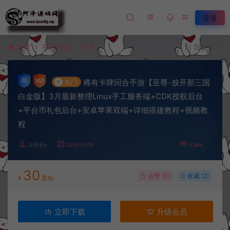
登录
首页
手游资源
正文
我要投稿
稀有卡牌回合手游【至尊-放开那三国
#
热门
白金版】3月最新整理Linux手工服务端+CDK授权后台
+平台币礼包后台+安卓苹果双端+详细搭建教程+视频教
程
冷雨泽ღ
2025-01-13
4,694
30
点赞 (
0
)
收藏 (2)
¥
星钻
立即下载
升级会员