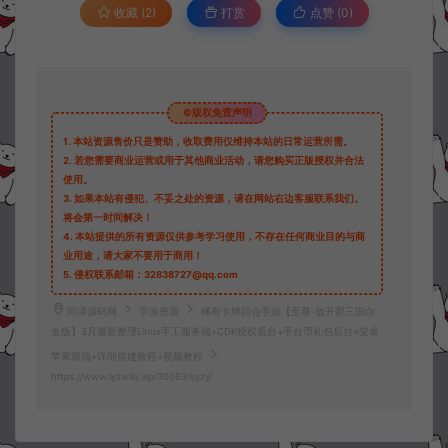
收藏 (2)
打赏
点赞 (
0
)
©版权免责声明
1.
本站资源售价只是赞助，收取费用仅维持本站的日常运营所需。
2.
若您需要商业运营或用于其他商业活动，请您购买正版授权并合法
使用。
3.
如果本站有侵犯、不妥之处的资源，请在网站右边客服联系我们。
将会第一时间解决！
4.
本站提供的所有资源仅供参考学习使用，不存在任何商业目的与商
业用途，请大家不要用于商用！
5.
侵权联系邮箱：32838727@qq.com
阿泽源码网
手游资源
稀有卡牌回合手游【至尊-放开那三国白
金版】3月最新整理Linux手工服务端+CDK授权后台+平台币礼包后台+安卓
苹果双端+详细搭建教程+视频教程
https://www.lyzwlkj.vip/30563/syzy/