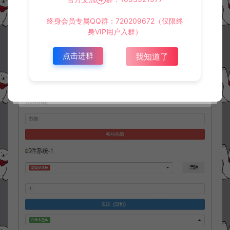
终身会员专属QQ群：720209672（仅限终
身VIP用户入群）
点击进群
我知道了