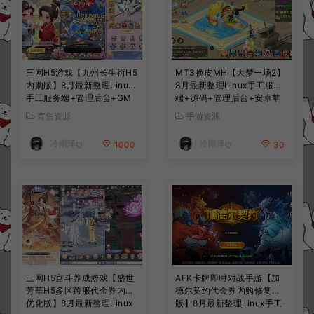
三网H5游戏【九州长生衍H5
MT3换皮MH【大梦一场2】
内购版】8月最新整理Linux
8月最新整理Linux手工服务
手工服务端+管理后台+GM
端+源码+管理后台+安卓苹
授权后台+简易安卓客户端
果双端+详细搭建教程+视频
寄售资源
手游资源
+详细搭建教程+视频教程
教程
冷雨泽ღ
冷雨泽ღ
1000
30
三网H5宫斗养成游戏【盛世
AFK卡牌即时对战手游【加
芳華H5多区跨服代金券内购
德尔契约代金券内购修复
优化版】8月最新整理Linux
版】8月最新整理Linux手工