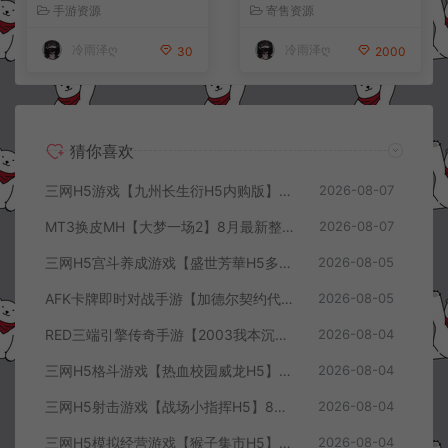
手工服务端+CDK授权后台
服务端+前后端全套源码+CD
手游资源
寄售资源
+全资源安卓+详细搭建教程
K授权后台+安卓苹果双端
+视频教程
+详细搭建教程+视频教程
冷雨泽ღ
冷雨泽ღ
30
2000
猜你喜欢
三网H5游戏【九州长生衍H5内购版】8月最新整理Linux手工服务端+管理后台+GM授权后台+简易安卓客户端+详细搭建教程+视频教程
2026-08-07
MT3换皮MH【大梦一场2】8月最新整理Linux手工服务端+源码+管理后台+安卓苹果双端+详细搭建教程+视频教程
2026-08-07
三网H5宫斗养成游戏【盛世芳華H5多区跨服代金券内购优化版】8月最新整理Linux手工服务端+CDK授权后台+全资源安卓+详细搭建教程+视频教程
2026-08-05
AFK卡牌即时对战手游【加德尔契约代金券内购修复版】8月最新整理Linux手工服务端+前后端全套源码+CDK授权后台+安卓苹果双端+详细搭建教程+视频教程
2026-08-05
RED三端引擎传奇手游【2003我本沉默三职业】8月最新整理Win一键服务端+PC安卓+详细搭建教程
2026-08-04
三网H5格斗游戏【热血校园威龙H5】8月最新整理Linux手工服务端+Win一键服务端+解压即玩+简易安卓客户端+详细搭建教程
2026-08-04
三网H5射击游戏【战场小指挥H5】8月最新整理Linux手工服务端+Win一键服务端+解压即玩+简易安卓客户端+详细搭建教程
2026-08-04
三网H5模拟经营游戏【猴子集市H5】8月最新整理Linux手工服务端+Win一键服务端+解压即玩+简易安卓客户端+详细搭建教程
2026-08-04