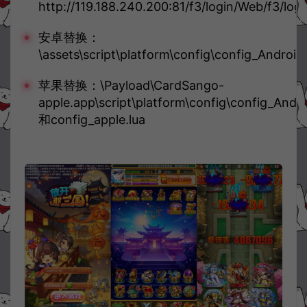
http://119.188.240.200:81/f3/login/Web/f3/logi
安卓替换：
\assets\script\platform\config\config_Android
苹果替换：\Payload\CardSango-
apple.app\script\platform\config\config_Andro
和config_apple.lua