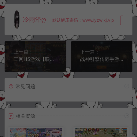
冷雨泽ღ
默认解压密码：www.lyzwlkj.vip
复制
上一篇：
下一篇：
三网H5游戏【联盟三国H5超变内购版】6月最新整理Linux手工服务端+多区跨服+打包工具+管理后台+CDK授权后台+安卓+详细搭建教程+视频教程
战神引擎传奇手游【玛法传奇三职业[白猪3.1]】1月最新整理Win一键服务端+GM授权后台+安卓苹果双端+详细搭建教程+视频教程
常见问题
相关资源