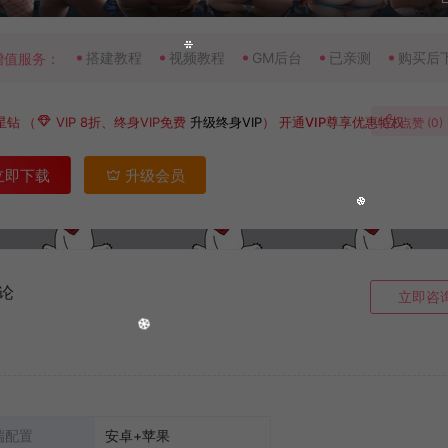
搭建教程
视频教程
GM后台
已亲测
购买后
增值服务：
星钻
（
VIP 8折、终身VIP免费
升级终身VIP
）
开通VIP尊享优惠特权
点赞 (
0
)
立即下载
升级会员
论
立即咨
端配置
安卓+苹果