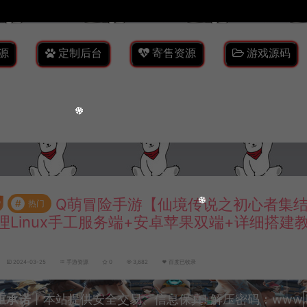
源
定制后台
寄售资源
游戏源码
Q萌冒险手游【仙境传说之初心者集结
#
热门
理Linux手工服务端+安卓苹果双端+详细搭建
2024-03-25
手游资源
0
3,682
百度已收录
重承诺
丨本站提供安全交易、信息保真! 解压密码：www.lyzw