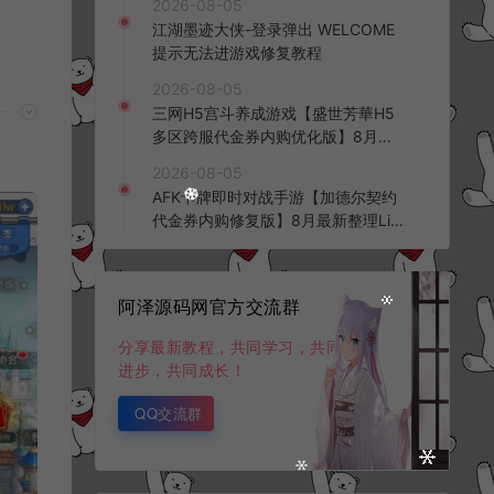
2026-08-05
频教程
江湖墨迹大侠-登录弹出 WELCOME
提示无法进游戏修复教程
2026-08-05
三网H5宫斗养成游戏【盛世芳華H5
多区跨服代金券内购优化版】8月最
新整理Linux手工服务端+CDK授权后
2026-08-05
台+全资源安卓+详细搭建教程+视频
AFK卡牌即时对战手游【加德尔契约
教程
代金券内购修复版】8月最新整理Lin
ux手工服务端+前后端全套源码+CD
K授权后台+安卓苹果双端+详细搭建
教程+视频教程
阿泽源码网官方交流群
分享最新教程，共同学习，共同
进步，共同成长！
QQ交流群