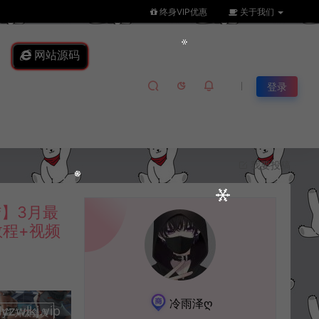
终身VIP优惠
关于我们
网站源码
登录
我要投稿
】3月最
教程+视频
冷雨泽ღ
lkj.vip
升级会员