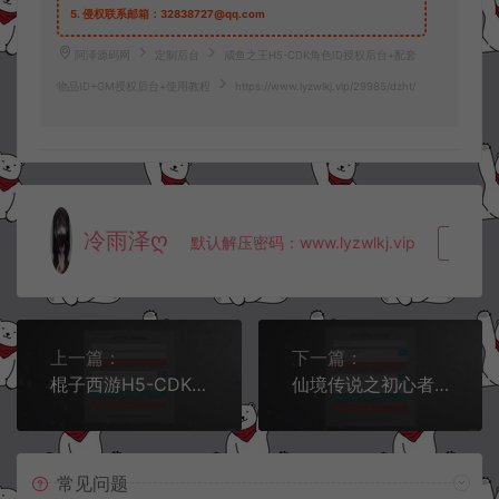
5.
侵权联系邮箱：32838727@qq.com
阿泽源码网
定制后台
咸鱼之王H5-CDK角色ID授权后台+配套
物品ID+GM授权后台+使用教程
https://www.lyzwlkj.vip/29985/dzht/
冷雨泽ღ
默认解压密码：www.lyzwlkj.vip
复制
上一篇：
下一篇：
棍子西游H5-CDK游戏账号授权后台+GM授权后台+使用教程
仙境传说之初心者集结-CDK角色授权后台+GM授权后台+全物品ID+使用教程
常见问题