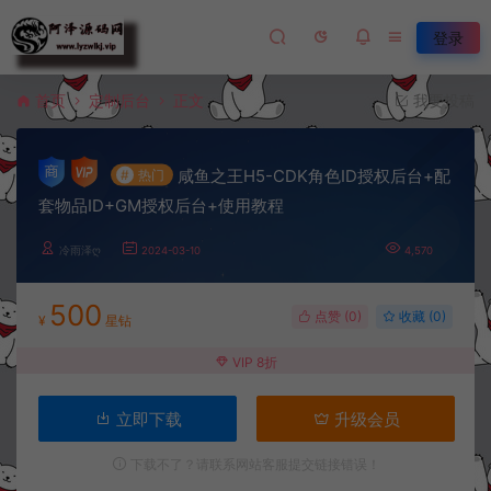
登录
首页
定制后台
正文
我要投稿
咸鱼之王H5-CDK角色ID授权后台+配
#
热门
套物品ID+GM授权后台+使用教程
冷雨泽ღ
2024-03-10
4,570
500
点赞 (
0
)
收藏 (0)
¥
星钻
VIP 8折
立即下载
升级会员
下载不了？请联系网站客服提交链接错误！