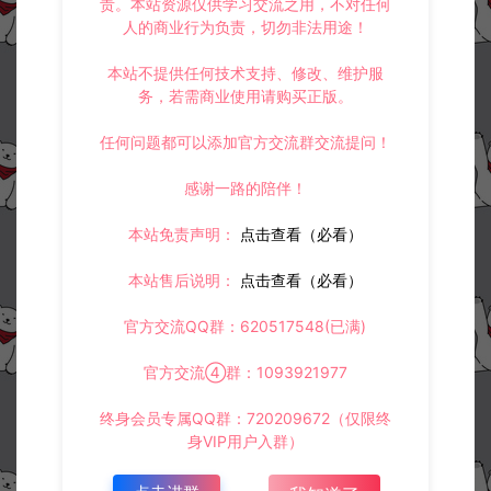
责。本站资源仅供学习交流之用，不对任何
人的商业行为负责，切勿非法用途！
本站不提供任何技术支持、修改、维护服
常见问题
务，若需商业使用请购买正版。
任何问题都可以添加官方交流群交流提问！
相关资源
感谢一路的陪伴！
本站免责声明：
点击查看（必看）
本站售后说明：
点击查看（必看）
官方交流QQ群：620517548(已满)
江湖墨迹大侠-登录弹出 WE
全明星激斗完整GM指令表
官方交流④群：1093921977
LCOME 提示无法进游戏修
复教程
终身会员专属QQ群：720209672（仅限终
教程补丁
教程补丁
身VIP用户入群）
冷雨泽ღ
冷雨泽ღ
0
0