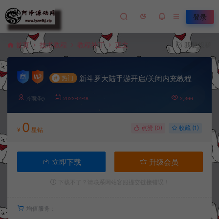
登录
首页
技术教程
教程补丁
正文
我要投稿
新斗罗大陆手游开启/关闭内充教程
#
热门
冷雨泽ღ
2022-01-18
2,366
0
点赞 (
0
)
收藏 (1)
¥
星钻
立即下载
升级会员
下载不了？请联系网站客服提交链接错误！
增值服务：