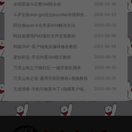
全明星激斗完整GM指令表
2026-04-30
斗罗安装dldl-gm后台bundler环境和依赖报错解决方案
2026-04-23
阿拉德epel-6仓库源404解决办法
2025-02-10
阿拉德通用PM2项目文件安装教程
2024-09-06
韩版DNF-客户端免反编译修改教程
2024-06-28
爱如初见-开启内置GM模式教程
2024-06-18
万灵山海之万物归元-一键开新区脚本
2024-06-01
万灵山海之境-通用开新区教程+视频教程
2024-05-31
天道情缘-天机印修复补丁+隐藏客户端顶部FPS教程
2024-04-19