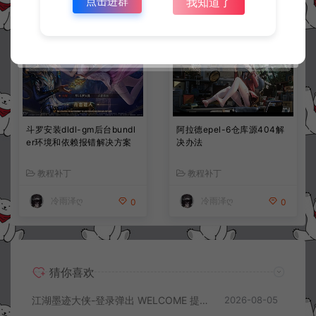
点击进群
我知道了
斗罗安装dldl-gm后台bundl
阿拉德epel-6仓库源404解
er环境和依赖报错解决方案
决办法
教程补丁
教程补丁
冷雨泽ღ
冷雨泽ღ
0
0
猜你喜欢
江湖墨迹大侠-登录弹出 WELCOME 提示无法进游戏修复教程
2026-08-05