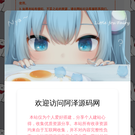
使用。
3.
如果本站有侵犯、不妥之处的资源，请在网站右边客服联系我们。
将会第一时间解决！
4.
本站提供的所有资源仅供参考学习使用，不存在任何商业目的与商
业用途，请大家不要用于商用！
5.
侵权联系邮箱：32838727@qq.com
阿泽源码网
教程补丁
新斗罗大陆手游开启/关闭内充教程
https://www.lyzwlkj.vip/290/hybk/jcbd/
冷雨泽ღ
默认解压密码：www.lyzwlkj.vip
复制
欢迎访问阿泽源码网
本站仅为个人爱好搭建，分享个人建站心
上一篇：
下一篇：
得，收集优质资源分享。本站所有收录资源
已经没有上一篇了!
不可思议三国手游首充领取教程
均来自于互联网收集，并不对内容完整性负