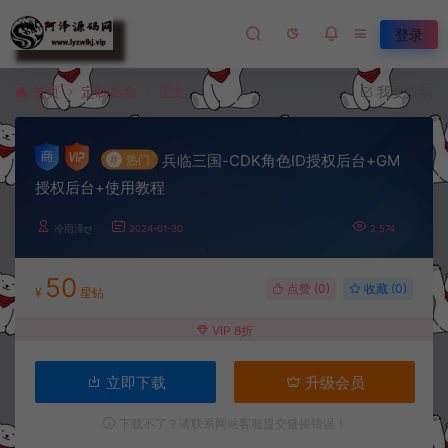
登录
首页
定制后台
正文
我要投稿
兵临三国-CDK角色ID授权后台+GM
#
热门
授权后台+使用教程
冷雨泽ღ
2024-01-30
2,574
50
点赞 (
0
)
收藏 (0)
¥
星钻
VIP 8折
立即下载
升级会员
下载不了？请联系网站客服提交链接错误！