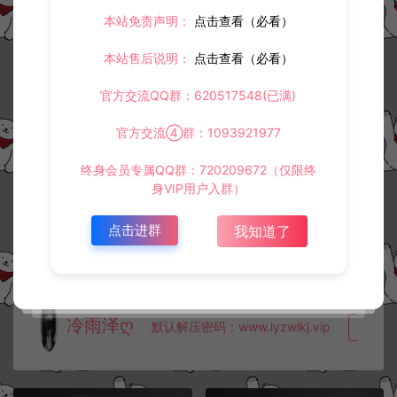
©版权免责声明
本站免责声明：
点击查看（必看）
1.
本站资源售价只是赞助，收取费用仅维持本站的日常运营所需。
2.
若您需要商业运营或用于其他商业活动，请您购买正版授权并合法
本站售后说明：
点击查看（必看）
使用。
3.
如果本站有侵犯、不妥之处的资源，请在网站右边客服联系我们。
官方交流QQ群：620517548(已满)
将会第一时间解决！
4.
本站提供的所有资源仅供参考学习使用，不存在任何商业目的与商
业用途，请大家不要用于商用！
官方交流④群：1093921977
5.
侵权联系邮箱：32838727@qq.com
终身会员专属QQ群：720209672（仅限终
阿泽源码网
定制后台
兵临三国-CDK角色ID授权后台+GM授权
身VIP用户入群）
后台+使用教程
https://www.lyzwlkj.vip/28874/dzht/
点击进群
我知道了
冷雨泽ღ
默认解压密码：www.lyzwlkj.vip
复制