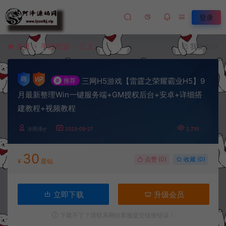
登录
首页
手游资源
正文
我要投稿
三网H5游戏【雷霆之荣耀霸业H5】9
#
推荐
月最新整理Win一键服务端+GM授权后台+安卓+详细搭
建教程+视频教程
冷雨泽ღ
2023-09-27
2,735
30
点赞 (
0
)
收藏 (0)
¥
星钻
立即下载
升级会员
下载不了？请联系网站客服提交链接错误！