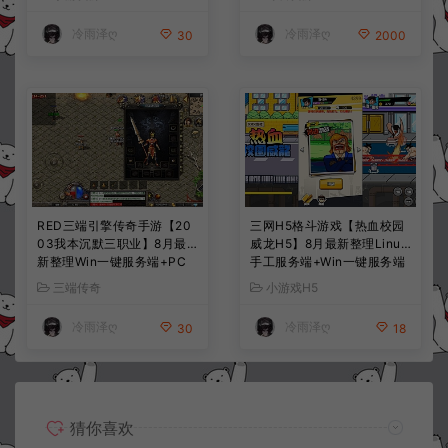
+全资源安卓+详细搭建教程
K授权后台+安卓苹果双端
+视频教程
+详细搭建教程+视频教程
冷雨泽ღ
冷雨泽ღ
30
2000
RED三端引擎传奇手游【20
三网H5格斗游戏【热血校园
03我本沉默三职业】8月最
威龙H5】8月最新整理Linux
新整理Win一键服务端+PC
手工服务端+Win一键服务端
安卓+详细搭建教程
+解压即玩+简易安卓客户端
三端传奇
小游戏H5
+详细搭建教程
冷雨泽ღ
冷雨泽ღ
30
18
猜你喜欢