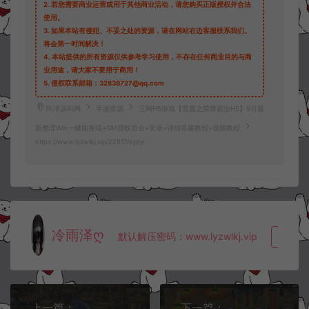
2.
若您需要商业运营或用于其他商业活动，请您购买正版授权并合法
使用。
3.
如果本站有侵犯、不妥之处的资源，请在网站右边客服联系我们。
将会第一时间解决！
4.
本站提供的所有资源仅供参考学习使用，不存在任何商业目的与商
业用途，请大家不要用于商用！
5.
侵权联系邮箱：32838727@qq.com
阿泽源码网
手游资源
三网H5游戏【雷霆之荣耀霸业H5】9月最
新整理Win一键服务端+GM授权后台+安卓+详细搭建教程+视频教程
https://www.lyzwlkj.vip/22817/syzy/
冷雨泽ღ
默认解压密码：www.lyzwlkj.vip
复制
上一篇：
下一篇：