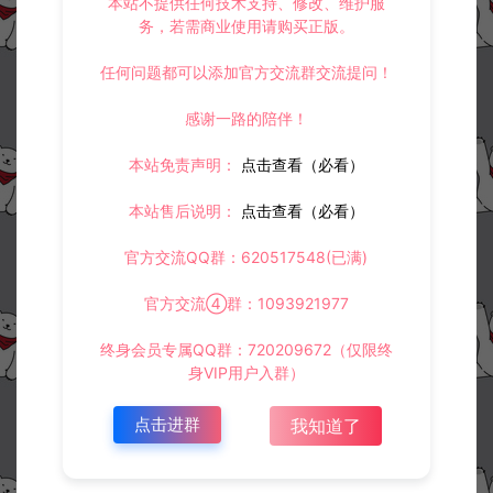
本站不提供任何技术支持、修改、维护服
资源下载
务，若需商业使用请购买正版。
此资源仅限注册用户下载，请先
登录
任何问题都可以添加官方交流群交流提问！
感谢一路的陪伴！
本站免责声明：
点击查看（必看）
收藏 (2)
打赏
点赞 (
0
)
本站售后说明：
点击查看（必看）
官方交流QQ群：620517548(已满)
©版权免责声明
官方交流④群：1093921977
1.
本站资源售价只是赞助，收取费用仅维持本站的日常运营所需。
2.
若您需要商业运营或用于其他商业活动，请您购买正版授权并合法
终身会员专属QQ群：720209672（仅限终
使用。
身VIP用户入群）
3.
如果本站有侵犯、不妥之处的资源，请在网站右边客服联系我们。
将会第一时间解决！
点击进群
我知道了
4.
本站提供的所有资源仅供参考学习使用，不存在任何商业目的与商
业用途，请大家不要用于商用！
5.
侵权联系邮箱：32838727@qq.com