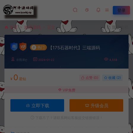
登录
首页
游戏源码
正文
我要投稿
【175石器时代】三端源码
#
热门
冷雨泽ღ
2024-01-22
4,558
0
点赞 (
0
)
收藏 (2)
¥
星钻
VIP免费
立即下载
升级会员
下载不了？请联系网站客服提交链接错误！