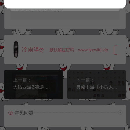
阿泽源码网
游戏源码
【175石器时代】三端源码
https://www.lyzwlkj.vip/28429/yxym/
冷雨泽ღ
默认解压密码：www.lyzwlkj.vip
复制
上一篇：
下一篇：
大话西游2端游-物集5族红木-全套源码
典藏手游【不良人】全套源码
常见问题