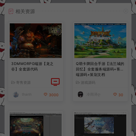
相关资源
3DMMORPG端游【龙之
Q萌卡牌回合手游【法兰城的
谷】全套源代码
回忆】全套服务端源码+客户
端源码+策划文档
寄售资源
游戏源码
thanh
冷雨泽ღ
3000
30