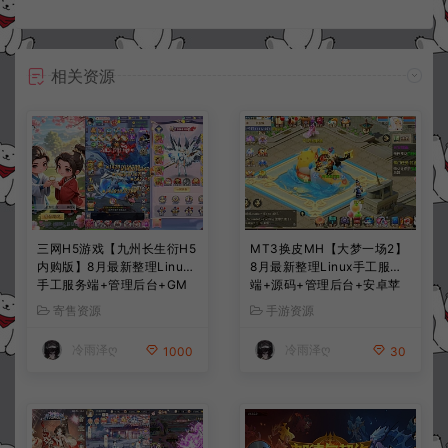
相关资源
三网H5游戏【九州长生衍H5
MT3换皮MH【大梦一场2】
内购版】8月最新整理Linux
8月最新整理Linux手工服务
手工服务端+管理后台+GM
端+源码+管理后台+安卓苹
授权后台+简易安卓客户端
果双端+详细搭建教程+视频
寄售资源
手游资源
+详细搭建教程+视频教程
教程
冷雨泽ღ
冷雨泽ღ
1000
30