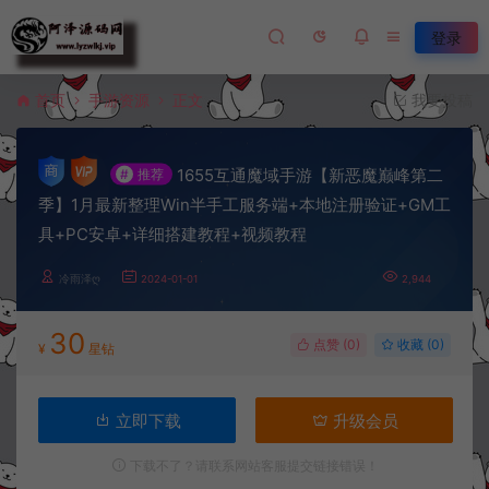
登录
首页
手游资源
正文
我要投稿
1655互通魔域手游【新恶魔巅峰第二
#
推荐
季】1月最新整理Win半手工服务端+本地注册验证+GM工
具+PC安卓+详细搭建教程+视频教程
冷雨泽ღ
2024-01-01
2,944
30
点赞 (
0
)
收藏 (0)
¥
星钻
立即下载
升级会员
下载不了？请联系网站客服提交链接错误！