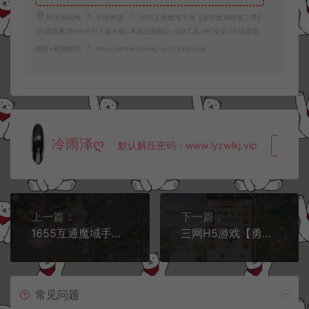
阿泽源码网
手游资源
1655互通魔域手游【新恶魔巅峰第二季】
1月最新整理Win半手工服务端+本地注册验证+GM工具+PC安卓+详细搭建
教程+视频教程
https://www.lyzwlkj.vip/27593/syzy/
冷雨泽ღ
默认解压密码：www.lyzwlkj.vip
复制
上一篇：
下一篇：
1655互通魔域手游【风雪天下第二季】12月最新整理Win半手工服务端+本地注册验证+GM工具+PC安卓+详细搭建教程+视频教程
三网H5游戏【勇闯女儿国H5】1月最新整理Linux手工服务端+多区跨服+GM分级授权后台+详细搭建教程+视频教程
常见问题