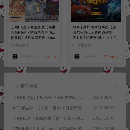
三网H5宫斗养成游戏【盛世
AFK卡牌即时对战手游【加
芳華H5多区跨服代金券内购
德尔契约代金券内购修复
优化版】8月最新整理Linux
版】8月最新整理Linux手工
手工服务端+CDK授权后台
服务端+前后端全套源码+CD
手游资源
寄售资源
+全资源安卓+详细搭建教程
K授权后台+安卓苹果双端
+视频教程
+详细搭建教程+视频教程
冷雨泽ღ
冷雨泽ღ
30
2000
猜你喜欢
三网H5游戏【九州长生衍H5内购版】8月最新整理Linux手工服务端+管理后台+GM授权后台+简易安卓客户端+详细搭建教程+视频教程
2026-08-07
MT3换皮MH【大梦一场2】8月最新整理Linux手工服务端+源码+管理后台+安卓苹果双端+详细搭建教程+视频教程
2026-08-07
三网H5宫斗养成游戏【盛世芳華H5多区跨服代金券内购优化版】8月最新整理Linux手工服务端+CDK授权后台+全资源安卓+详细搭建教程+视频教程
2026-08-05
AFK卡牌即时对战手游【加德尔契约代金券内购修复版】8月最新整理Linux手工服务端+前后端全套源码+CDK授权后台+安卓苹果双端+详细搭建教程+视频教程
2026-08-05