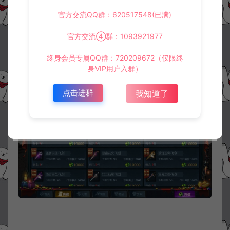
官方交流QQ群：620517548(已满)
官方交流④群：1093921977
终身会员专属QQ群：720209672（仅限终
身VIP用户入群）
点击进群
我知道了