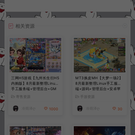
相关资源
三网H5游戏【九州长生衍H5
MT3换皮MH【大梦一场2】
内购版】8月最新整理Linux
8月最新整理Linux手工服务
手工服务端+管理后台+GM
端+源码+管理后台+安卓苹
授权后台+简易安卓客户端
果双端+详细搭建教程+视频
寄售资源
手游资源
+详细搭建教程+视频教程
教程
冷雨泽ღ
冷雨泽ღ
1000
30