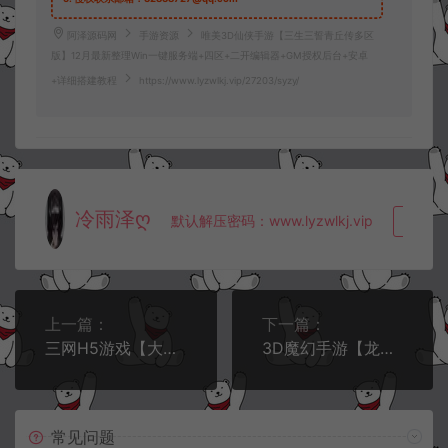
阿泽源码网
手游资源
唯美3D仙侠手游【三生三誓青丘传多区
版】12月最新整理Win一键服务端+四区+二开编辑器+GM授权后台+安卓
+详细搭建教程
https://www.lyzwlkj.vip/27203/syzy/
冷雨泽ღ
默认解压密码：www.lyzwlkj.vip
复制
上一篇：
下一篇：
三网H5游戏【大圣取经之梦幻江湖H5超变版】12月最新整理Linux手工服务端+多区跨服+GM分级授权后台+详细搭建教程+视频教程
3D魔幻手游【龙族世界修复版】12月最新整理Linux手工服务端+清邮件+清包+CDK授权后台+GM新版授权后台+安卓苹果双端+详细搭建教程+视频教程
常见问题