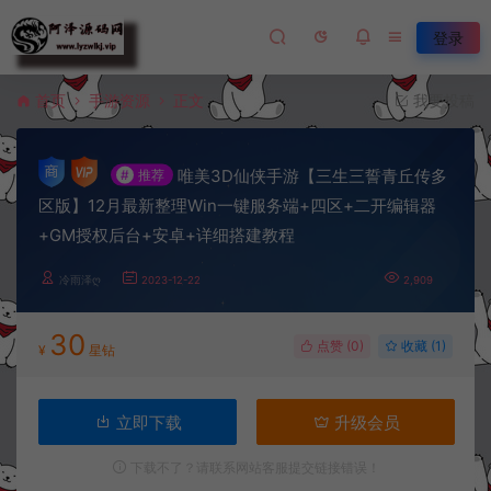
登录
首页
手游资源
正文
我要投稿
唯美3D仙侠手游【三生三誓青丘传多
#
推荐
区版】12月最新整理Win一键服务端+四区+二开编辑器
+GM授权后台+安卓+详细搭建教程
冷雨泽ღ
2023-12-22
2,909
30
点赞 (
0
)
收藏 (1)
¥
星钻
立即下载
升级会员
下载不了？请联系网站客服提交链接错误！