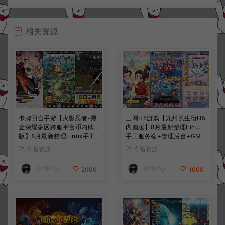
相关资源
卡牌回合手游【火影忍者-黑
三网H5游戏【九州长生衍H5
金荣耀多区跨服平台币内购
内购版】8月最新整理Linux
版】8月最新整理Linux手工
手工服务端+管理后台+GM
服务端+CDK授权后台+安卓
授权后台+简易安卓客户端
寄售资源
寄售资源
+详细搭建教程+视频教程
+详细搭建教程+视频教程
冷雨泽ღ
冷雨泽ღ
2000
1000