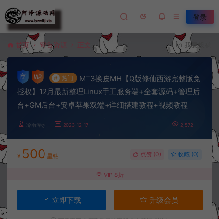
登录
首页
寄售资源
正文
我要投稿
MT3换皮MH【Q版修仙西游完整版免
#
热门
授权】12月最新整理Linux手工服务端+全套源码+管理后
台+GM后台+安卓苹果双端+详细搭建教程+视频教程
冷雨泽ღ
2023-12-17
2,572
500
点赞 (
0
)
收藏 (0)
¥
星钻
VIP 8折
立即下载
升级会员