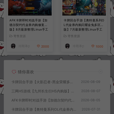
AFK卡牌即时对战手游【加
卡牌回合手游【奥特曼系列O
德尔契约代金券内购修复
L代金券内购闪耀金兔多区
版】8月最新整理Linux手工
版】7月最新整理Linux手工
服务端+前后端全套源码+CD
服务端+加解密工具+CDK授
寄售资源
寄售资源
K授权后台+安卓苹果双端
权后台+安卓+详细搭建教程
+详细搭建教程+视频教程
+视频教程
冷雨泽ღ
冷雨泽ღ
2000
1000
猜你喜欢
卡牌回合手游【火影忍者-黑金荣耀多区跨服平台币内购版】8月最新整理Linux手工服务端+CDK授权后台+安卓+详细搭建教程+视频教程
2026-08-09
三网H5游戏【九州长生衍H5内购版】8月最新整理Linux手工服务端+管理后台+GM授权后台+简易安卓客户端+详细搭建教程+视频教程
2026-08-07
AFK卡牌即时对战手游【加德尔契约代金券内购修复版】8月最新整理Linux手工服务端+前后端全套源码+CDK授权后台+安卓苹果双端+详细搭建教程+视频教程
2026-08-05
卡牌回合手游【奥特曼系列OL代金券内购闪耀金兔多区版】7月最新整理Linux手工服务端+加解密工具+CDK授权后台+安卓+详细搭建教程+视频教程
2026-07-31