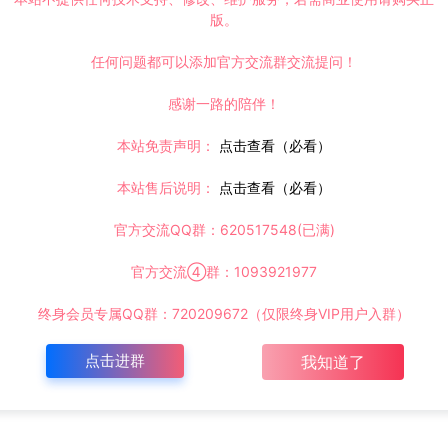
版。
任何问题都可以添加官方交流群交流提问！
感谢一路的陪伴！
本站免责声明：
点击查看（必看）
本站售后说明：
点击查看（必看）
官方交流QQ群：620517548(已满)
官方交流④群：1093921977
终身会员专属QQ群：720209672（仅限终身VIP用户入群）
点击进群
我知道了