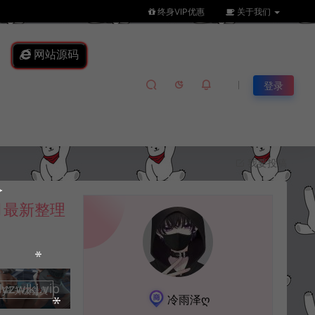
终身VIP优惠
关于我们
网站源码
登录
我要投稿
月最新整理
lkj.vip
升级会员
冷雨泽ღ