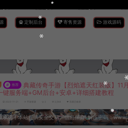
源
定制后台
寄售资源
游戏源码
典藏传奇手游【烈焰遮天红装版】11
#
推荐
n一键服务端+GM后台+安卓+详细搭建教程
2023-11-21
手游资源
2
2,544
百度已收录
重承诺
丨本站提供安全交易、信息保真! 解压密码：www.lyzw