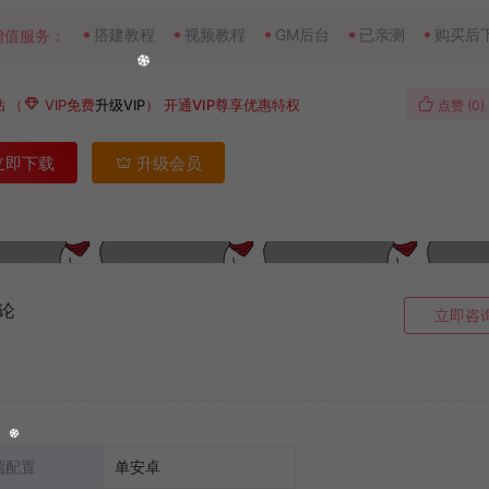
搭建教程
视频教程
GM后台
已亲测
购买后
增值服务：
钻
（
VIP免费
升级VIP
）
开通VIP尊享优惠特权
点赞 (
0
)
立即下载
升级会员
论
立即咨
端配置
单安卓