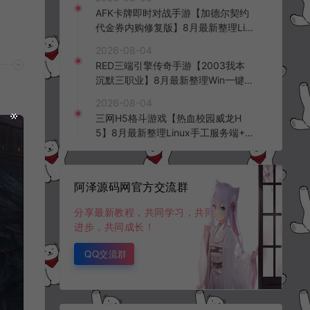
台+全资源安卓+详细搭建教程+视频
AFK卡牌即时对战手游【加德尔契约
教程
代金券内购修复版】8月最新整理Lin
ux手工服务端+前后端全套源码+CD
2026-08-04
K授权后台+安卓苹果双端+详细搭建
RED三端引擎传奇手游【2003我本
教程+视频教程
沉默三职业】8月最新整理Win一键
服务端+PC安卓+详细搭建教程
2026-08-04
三网H5格斗游戏【热血校园威龙H
5】8月最新整理Linux手工服务端+W
in一键服务端+解压即玩+简易安卓客
户端+详细搭建教程
阿泽源码网官方交流群
分享最新教程，共同学习，共同
进步，共同成长！
QQ交流群