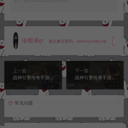
程
https://www.lyzwlkj.vip/11226/syzy/
冷雨泽ღ
默认解压密码：www.lyzwlkj.vip
复制
上一篇：
下一篇：
战神引擎传奇手游【冰雪火龙大陆之无双神器】1月最新整理Win一键服务端+GM后台+安卓苹果双端+详细搭建教程
战神引擎传奇手游【1.80热血战神金币复古传奇】1月最新整理Win一键服务端+GM后台+安卓苹果双端+详细搭建教程
常见问题