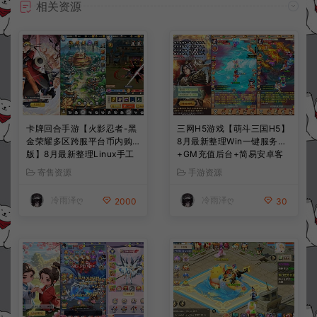
相关资源
卡牌回合手游【火影忍者-黑
三网H5游戏【萌斗三国H5】
金荣耀多区跨服平台币内购
8月最新整理Win一键服务端
版】8月最新整理Linux手工
+GM充值后台+简易安卓客
服务端+CDK授权后台+安卓
户端+详细搭建教程+视频教
寄售资源
手游资源
+详细搭建教程+视频教程
程
冷雨泽ღ
冷雨泽ღ
2000
30