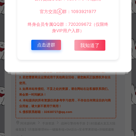
官方交流④群：1093921977
终身会员专属QQ群：720209672（仅限终
身VIP用户入群）
收藏 (0)
打赏
点赞 (
0
)
点击进群
我知道了
©版权免责声明
1.
本站资源售价只是赞助，收取费用仅维持本站的日常运营所需。
2.
若您需要商业运营或用于其他商业活动，请您购买正版授权并合法
使用。
3.
如果本站有侵犯、不妥之处的资源，请在网站右边客服联系我们。
将会第一时间解决！
4.
本站提供的所有资源仅供参考学习使用，不存在任何商业目的与商
业用途，请大家不要用于商用！
5.
侵权联系邮箱：32838727@qq.com
阿泽源码网
手游资源
战神引擎传奇手游【1.80漫威火龙五大陆
修复版】1月最新整理Win一键服务端+GM后台+安卓苹果双端+详细搭建教