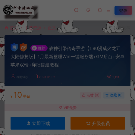
登录
首页
手游资源
正文
我要投稿
战神引擎传奇手游【1.80漫威火龙五
#
推荐
大陆修复版】1月最新整理Win一键服务端+GM后台+安卓
苹果双端+详细搭建教程
冷雨泽ღ
2023-01-02
2,113
10
点赞 (
0
)
收藏 (0)
¥
星钻
VIP免费
立即下载
升级会员