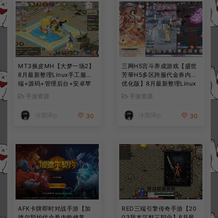
MT3换皮MH【大梦一场2】
三网H5宫斗养成游戏【盛世
8月最新整理Linux手工服务
芳華H5多区跨服代金券内购
端+源码+管理后台+安卓苹
优化版】8月最新整理Linux
果双端+详细搭建教程+视频
手工服务端+CDK授权后台
手游资源
手游资源
教程
+全资源安卓+详细搭建教程
+视频教程
冷雨泽ღ
冷雨泽ღ
30
30
AFK卡牌即时对战手游【加
RED三端引擎传奇手游【20
德尔契约代金券内购修复
03我本沉默三职业】8月最