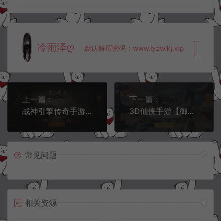
冷雨泽ღ
默认解压密码：www.lyzwlkj.vip
复制
上一篇：
下一篇：
战神引擎传奇手游【通天传奇月卡版三职业】1月最新整理Win一键服务端+GM授权后台+安卓苹果双端+详细搭建教程+视频教程
3D仙侠手游【御天降魔传】1月最新整理Linux手工服务端+多区+本地注册验证+GM授权后台+安卓苹果双端+详细搭建教程+视频教程
常见问题
相关资源