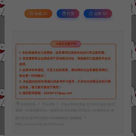
收藏 (2)
打赏
点赞 (
0
)
©版权免责声明
1.
本站资源售价只是赞助，收取费用仅维持本站的日常运营所需。
2.
若您需要商业运营或用于其他商业活动，请您购买正版授权并合法
使用。
3.
如果本站有侵犯、不妥之处的资源，请在网站右边客服联系我们。
将会第一时间解决！
4.
本站提供的所有资源仅供参考学习使用，不存在任何商业目的与商
业用途，请大家不要用于商用！
5.
侵权联系邮箱：32838727@qq.com
阿泽源码网
手游资源
武侠卡牌回合手游【大宗师之热血Q传完
整版】11月最新整理Win一键服务端+多区跨服+管理后台+GM授权后台+清
邮件清包+安卓苹果双端+详细搭建教程+视频教程
https://www.lyzwlkj.vip/25592/syzy/