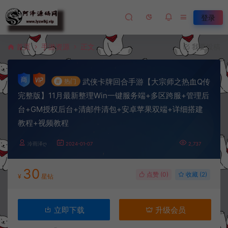
登录
首页
手游资源
正文
我要投稿
武侠卡牌回合手游【大宗师之热血Q传
#
热门
完整版】11月最新整理Win一键服务端+多区跨服+管理后
台+GM授权后台+清邮件清包+安卓苹果双端+详细搭建
教程+视频教程
冷雨泽ღ
2024-01-07
2,737
30
点赞 (
0
)
收藏 (2)
¥
星钻
立即下载
升级会员