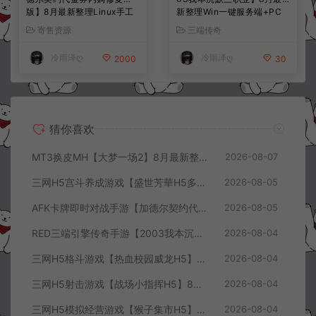
版】8月最新整理Linux手工
新整理Win一键服务端+PC
服务端+前后端全套源码+CD
安卓+详细搭建教程
寄售资源
三端传奇
K授权后台+安卓苹果双端
+详细搭建教程+视频教程
冷雨泽ღ
冷雨泽ღ
2000
30
猜你喜欢
MT3换皮MH【大梦一场2】8月最新整理Linux手工服务端+源码+管理后台+安卓苹果双端+详细搭建教程+视频教程
2026-08-07
三网H5宫斗养成游戏【盛世芳華H5多区跨服代金券内购优化版】8月最新整理Linux手工服务端+CDK授权后台+全资源安卓+详细搭建教程+视频教程
2026-08-05
AFK卡牌即时对战手游【加德尔契约代金券内购修复版】8月最新整理Linux手工服务端+前后端全套源码+CDK授权后台+安卓苹果双端+详细搭建教程+视频教程
2026-08-05
RED三端引擎传奇手游【2003我本沉默三职业】8月最新整理Win一键服务端+PC安卓+详细搭建教程
2026-08-04
三网H5格斗游戏【热血校园威龙H5】8月最新整理Linux手工服务端+Win一键服务端+解压即玩+简易安卓客户端+详细搭建教程
2026-08-04
三网H5射击游戏【战场小指挥H5】8月最新整理Linux手工服务端+Win一键服务端+解压即玩+简易安卓客户端+详细搭建教程
2026-08-04
三网H5模拟经营游戏【猴子集市H5】8月最新整理Linux手工服务端+Win一键服务端+解压即玩+简易安卓客户端+详细搭建教程
2026-08-04