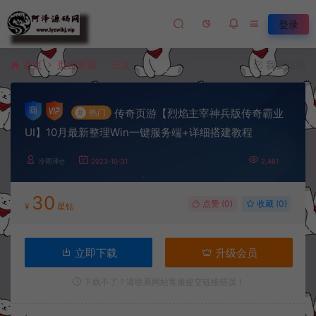
登录
首页
页游资源
正文
我要投稿
传奇页游【烈焰主宰神兵版传奇霸业
#
热门
UI】10月最新整理Win一键服务端+详细搭建教程
冷雨泽ღ
2023-10-31
2,461
30
点赞 (
0
)
收藏 (0)
¥
星钻
立即下载
升级会员
下载不了？请联系网站客服提交链接错误！