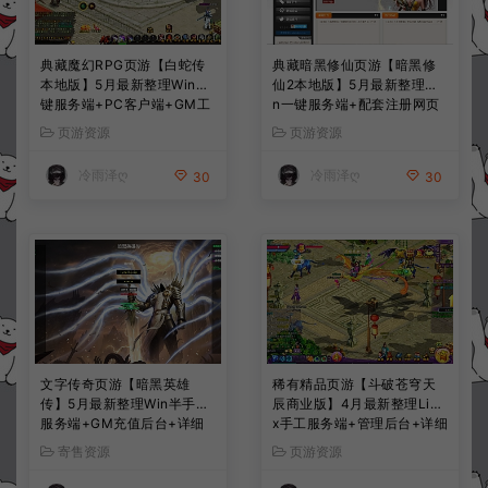
典藏魔幻RPG页游【白蛇传
典藏暗黑修仙页游【暗黑修
本地版】5月最新整理Win一
仙2本地版】5月最新整理Wi
键服务端+PC客户端+GM工
n一键服务端+配套注册网页
具+详细搭建教程
+GM工具+PC客户端+详细
页游资源
页游资源
搭建教程
冷雨泽ღ
冷雨泽ღ
30
30
文字传奇页游【暗黑英雄
稀有精品页游【斗破苍穹天
传】5月最新整理Win半手工
辰商业版】4月最新整理Linu
服务端+GM充值后台+详细
x手工服务端+管理后台+详细
搭建教程
外网搭建教程
寄售资源
页游资源