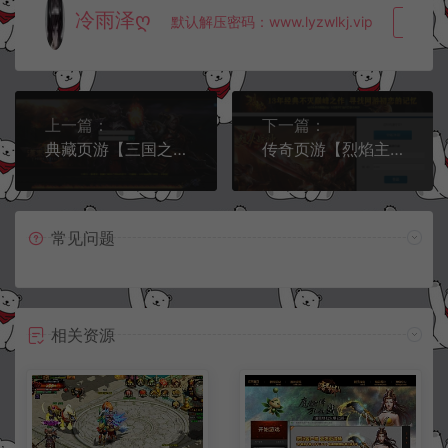
冷雨泽ღ
默认解压密码：www.lyzwlkj.vip
复制
上一篇：
下一篇：
典藏页游【三国之汉末机甲伝】10月最新整理Win一键服务端+详细搭建教程
传奇页游【烈焰主宰飞升版】10月最新整理Win一键服务端+GM工具+详细搭建教程
常见问题
相关资源