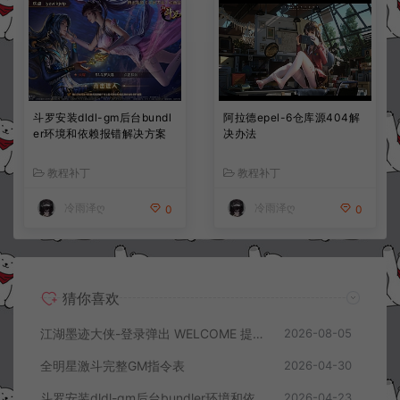
斗罗安装dldl-gm后台bundl
阿拉德epel-6仓库源404解
er环境和依赖报错解决方案
决办法
教程补丁
教程补丁
冷雨泽ღ
冷雨泽ღ
0
0
猜你喜欢
江湖墨迹大侠-登录弹出 WELCOME 提示无法进游戏修复教程
2026-08-05
全明星激斗完整GM指令表
2026-04-30
斗罗安装dldl-gm后台bundler环境和依赖报错解决方案
2026-04-23