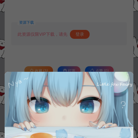
资源下载
此资源仅限VIP下载，请先
登录
收藏 (3)
打赏
点赞 (
0
)
©版权免责声明
1.
本站资源售价只是赞助，收取费用仅维持本站的日常运营所需。
2.
若您需要商业运营或用于其他商业活动，请您购买正版授权并合法
使用。
3.
如果本站有侵犯、不妥之处的资源，请在网站右边客服联系我们。
将会第一时间解决！