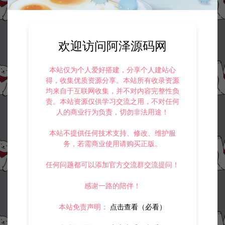
4.
本站提供的所有资源仅供参考学习使用，不存在任何商业目的与商
业用途，请大家不要用于商用！
5.
侵权联系邮箱：32838727@qq.com
阿泽源码网
教程补丁
【幽冥传奇】零基础架设+全面修改1-105
欢迎访问阿泽源码网
课-从入门到大神
https://www.lyzwlkj.vip/23856/hybk/jcbd/
本站仅为个人爱好搭建，分享个人建站心
得，收集优质资源分享。本站所有收录资源
均来自于互联网收集，并不对内容完整性负
责。本站资源仅供学习交流之用，不对任何
人的商业行为负责，切勿非法用途！
冷雨泽ღ
默认解压密码：www.lyzwlkj.vip
复制
本站不提供任何技术支持、修改、维护服
务，若需商业使用请购买正版。
任何问题都可以添加官方交流群交流提问！
上一篇：
下一篇：
感谢一路的陪伴！
【白娘子传奇】修改教程+删档工具
【盘古假人站街通用脚本】此脚本适用白猪所有版本
本站免责声明：
点击查看（必看）