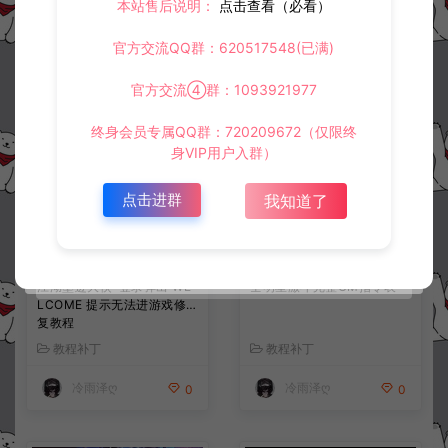
本站售后说明：
点击查看（必看）
常见问题
官方交流QQ群：620517548(已满)
官方交流④群：1093921977
相关资源
终身会员专属QQ群：720209672（仅限终
身VIP用户入群）
点击进群
我知道了
江湖墨迹大侠-登录弹出 WE
全明星激斗完整GM指令表
LCOME 提示无法进游戏修
复教程
教程补丁
教程补丁
冷雨泽ღ
冷雨泽ღ
0
0