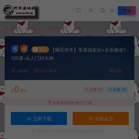
登录
首页
技术教程
教程补丁
正文
我要投稿
【幽冥传奇】零基础架设+全面修改1-
#
热门
105课-从入门到大神
冷雨泽ღ
2023-10-18
3,551
0
点赞 (
0
)
收藏 (3)
¥
星钻
此资源仅限终身VIP下载
立即下载
升级会员
下载不了？请联系网站客服提交链接错误！