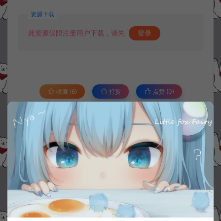
资源下载
此资源仅限注册用户下载，请先
登录
收藏 (6)
打赏
点赞 (
0
)
©版权免责声明
1.
本站资源售价只是赞助，收取费用仅维持本站的日常运营所需。
2.
若您需要商业运营或用于其他商业活动，请您购买正版授权并合法
使用。
3.
如果本站有侵犯、不妥之处的资源，请在网站右边客服联系我们。
将会第一时间解决！
4.
本站提供的所有资源仅供参考学习使用，不存在任何商业目的与商
业用途，请大家不要用于商用！
5.
侵权联系邮箱：32838727@qq.com