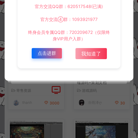
官方交流QQ群：620517548(已满)
相关资源
官方交流④群：1093921977
终身会员专属QQ群：720209672（仅限终
身VIP用户入群）
点击进群
我知道了
3DMMORPG端游【龙之
Q萌卡牌回合手游【法兰城的
谷】全套源代码
回忆】全套服务端源码+客户
端源码+策划文档
寄售资源
游戏源码
thanh
冷雨泽ღ
3000
30