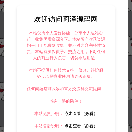
阿泽源码网
游戏源码
天命之子源码+开发文档
欢迎访问阿泽源码网
https://www.lyzwlkj.vip/23501/yxym/
本站仅为个人爱好搭建，分享个人建站心
得，收集优质资源分享。本站所有收录资源
均来自于互联网收集，并不对内容完整性负
责。本站资源仅供学习交流之用，不对任何
冷雨泽ღ
默认解压密码：www.lyzwlkj.vip
人的商业行为负责，切勿非法用途！
复制
本站不提供任何技术支持、修改、维护服
务，若需商业使用请购买正版。
上一篇：
下一篇：
任何问题都可以添加官方交流群交流提问！
剑道武侠之将军不败-MMO全套源码+程序开发文档+技术文档
万国觉醒全套源码+开发文档
感谢一路的陪伴！
本站免责声明：
点击查看（必看）
常见问题
本站售后说明：
点击查看（必看）