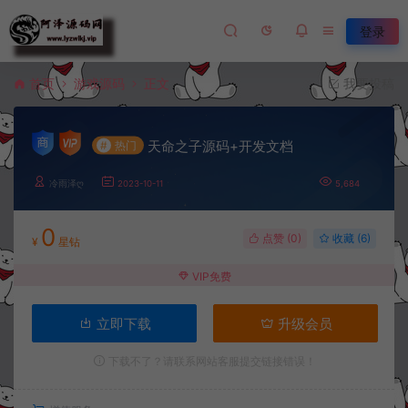
登录
首页
游戏源码
正文
我要投稿
天命之子源码+开发文档
#
热门
冷雨泽ღ
2023-10-11
5,684
0
点赞 (
0
)
收藏 (6)
¥
星钻
VIP免费
立即下载
升级会员
下载不了？请联系网站客服提交链接错误！