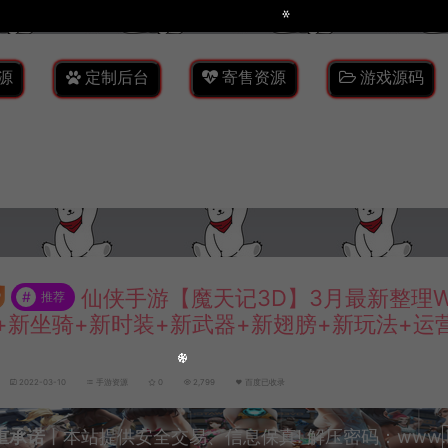
源
定制后台
寄售资源
游戏源码
仙侠手游【魔天记3D】3月最新整理W
#
推荐
+新坐骑+新时装+新武器+新翅膀+新玩法+运
2022-03-10
手游资源
0
2,799
百度已收录
重承诺
丨本站提供安全交易、信息保真! 解压密码：www.lyzw