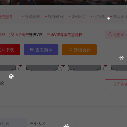
搭建教程
视频教程
GM后台
已亲测
购买后
增值服务：
星钻
（
VIP免费
升级VIP
）
开通VIP尊享优惠特权
点赞 (
0
)
立即下载
查看演示
升级会员
论
立即咨
服配置
三个大区