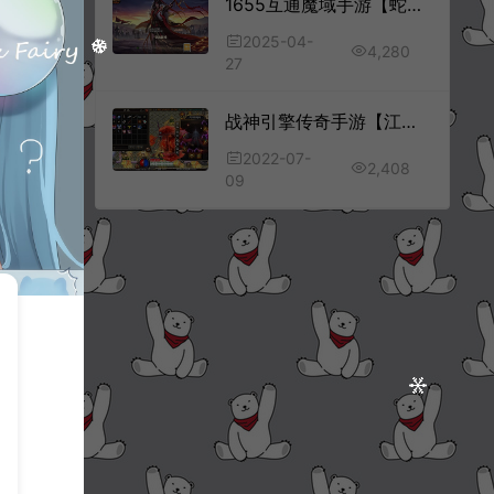
1655互通魔域手游【蛇年新宠版[神95]】4月最新整理Win半手工服务端+GM工具+安卓+详细搭建教程+视频教程
2025-04-
4,280
27
战神引擎传奇手游【江山玄冰】7月最新整理Win一键服务端+GM充值后台+时装+转生+三宫后院召唤+坐骑合成+安卓+详细搭建教程
2022-07-
2,408
09