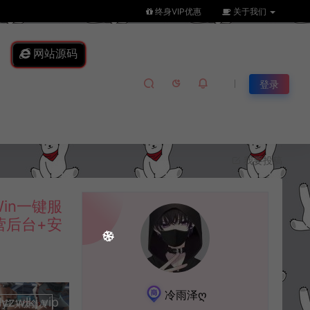
终身VIP优惠
关于我们
网站源码
登录
我要投稿
in一键服
营后台+安
冷雨泽ღ
lkj.vip
升级会员