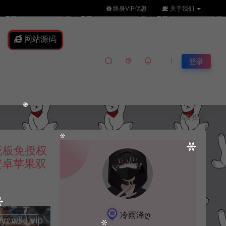
终身VIP优惠
关于我们
网站源码
登录
我要投稿
花板免授权
安卓苹果双
冷雨泽ღ
lkj.vip
升级会员