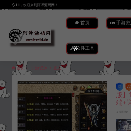
HI，欢迎来到阿泽源码网！
首页
手游资
软件工具
首页
手游资源
正文
版】
端+
冷雨泽ღ
郑