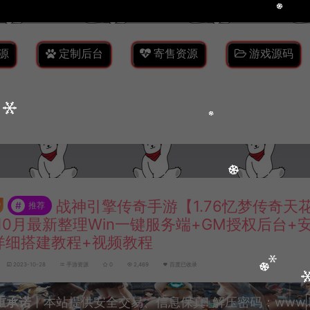
源
定制后台
寄售资源
游戏源码
战神引擎传奇手游【1.76忆梦传奇天
#
推荐
10月最新整理Win一键服务端+GM授权后台+
详细搭建教程+视频教程
2023-10-28
手游资源
0
2,469
百度已收录
重承诺
丨本站提供安全交易、信息保真! 解压密码：www.lyzw