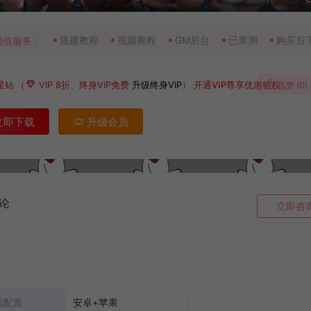
搭建教程
视频教程
GM后台
已亲测
购买后
增值服务：
星钻
（
VIP 8折、终身VIP免费
升级终身VIP
）
开通VIP尊享优惠特权
点赞 (
0
)
立即下载
升级会员
论
立即咨
端配置
安卓+苹果