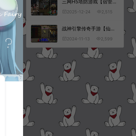
三网H5塔防游戏【宿管来了H5】12月最新整理Linux手工服务端+Win一键服务端+解压即玩+简易安卓客户端+详细搭建教程
2,515
2025-12-24
战神引擎传奇手游【仙缘复古·卧虎藏龙月卡版免授权[白猪3]】10月最新整理Win一键服务端+GM授权后台+安卓苹果双端+详细搭建教程+视频教程
2,599
2024-11-13