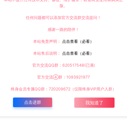
版。
任何问题都可以添加官方交流群交流提问！
感谢一路的陪伴！
本站免责声明：
点击查看（必看）
本站售后说明：
点击查看（必看）
官方交流QQ群：620517548(已满)
官方交流④群：1093921977
终身会员专属QQ群：720209672（仅限终身VIP用户入群）
点击进群
我知道了