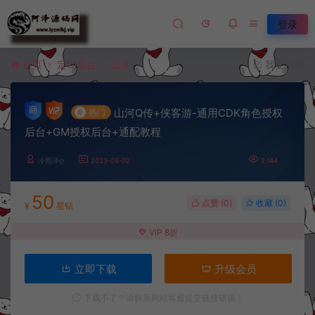
登录
首页
定制后台
正文
我要投稿
山河Q传+侠客游-通用CDK角色授权
#
热门
后台+GM授权后台+通配教程
冷雨泽ღ
2023-09-02
2,144
50
点赞 (
0
)
收藏 (0)
¥
星钻
VIP 8折
立即下载
升级会员
下载不了？请联系网站客服提交链接错误！