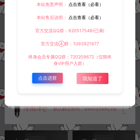
1.
本站资源售价只是赞助，收取费用仅维持本站的日常运营所需。
本站免责声明：
点击查看（必看）
2.
若您需要商业运营或用于其他商业活动，请您购买正版授权并合法
使用。
本站售后说明：
点击查看（必看）
3.
如果本站有侵犯、不妥之处的资源，请在网站右边客服联系我们。
将会第一时间解决！
官方交流QQ群：620517548(已满)
4.
本站提供的所有资源仅供参考学习使用，不存在任何商业目的与商
业用途，请大家不要用于商用！
官方交流④群：1093921977
5.
侵权联系邮箱：32838727@qq.com
终身会员专属QQ群：720209672（仅限终
阿泽源码网
定制后台
山河Q传+侠客游-通用CDK角色授权后台
身VIP用户入群）
+GM授权后台+通配教程
https://www.lyzwlkj.vip/21875/dzht/
点击进群
我知道了
冷雨泽ღ
默认解压密码：www.lyzwlkj.vip
复制