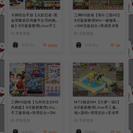
卡牌回合手游【火影忍者-黑
三网H5游戏【萌斗三国H5】
金荣耀多区跨服平台币内购
8月最新整理Win一键服务端
版】8月最新整理Linux手工
+GM充值后台+简易安卓客
服务端+CDK授权后台+安卓
户端+详细搭建教程+视频教
寄售资源
手游资源
+详细搭建教程+视频教程
程
冷雨泽ღ
冷雨泽ღ
2000
30
三网H5游戏【九州长生衍H5
MT3换皮MH【大梦一场2】
内购版】8月最新整理Linux
8月最新整理Linux手工服务
手工服务端+管理后台+GM
端+源码+管理后台+安卓苹
授权后台+简易安卓客户端
果双端+详细搭建教程+视频
寄售资源
手游资源
+详细搭建教程+视频教程
教程
冷雨泽ღ
冷雨泽ღ
1000
30