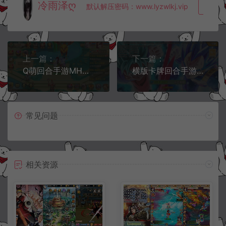
冷雨泽ღ
默认解压密码：www.lyzwlkj.vip
复制
上一篇：
下一篇：
Q萌回合手游MH诛仙【火影斗罗海贼四合一13职业】10月最新整理Linux手工服务端+本地IP验证+物品表+GM后台+安卓苹果双端+详细搭建教程+视频教程
横版卡牌回合手游【七龙珠传奇】10月最新整理Win一键服务端+GM后台+安卓+详细搭建教程
常见问题
相关资源