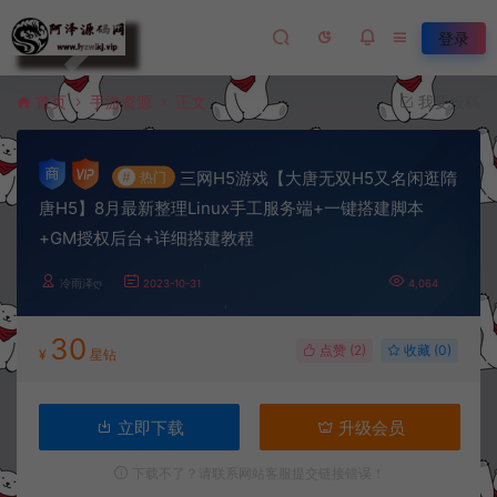
登录
首页
手游资源
正文
我要投稿
三网H5游戏【大唐无双H5又名闲逛隋
#
热门
唐H5】8月最新整理Linux手工服务端+一键搭建脚本
+GM授权后台+详细搭建教程
冷雨泽ღ
2023-10-31
4,064
30
点赞 (
2
)
收藏 (0)
¥
星钻
立即下载
升级会员
下载不了？请联系网站客服提交链接错误！