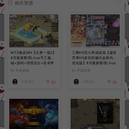
相关资源
MT3换皮MH【大梦一场2】
三网H5宫斗养成游戏【盛世
8月最新整理Linux手工服务
芳華H5多区跨服代金券内购
端+源码+管理后台+安卓苹
优化版】8月最新整理Linux
果双端+详细搭建教程+视频
手工服务端+CDK授权后台
手游资源
手游资源
教程
+全资源安卓+详细搭建教程
+视频教程
冷雨泽ღ
冷雨泽ღ
30
30