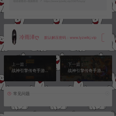
细搭建教程+视频教程
https://www.lyzwlkj.vip/20675/syzy/
冷雨泽ღ
默认解压密码：www.lyzwlkj.vip
复制
上一篇：
下一篇：
战神引擎传奇手游【经典03年我本沉默嘟嘟[白猪3]】8月最新整理Win一键服务端+GM授权后台+安卓苹果双端+详细搭建教程+视频教程
战神引擎传奇手游【永恒传说三职业重整免芒果库版】8月最新整理Win一键服务端+GM授权后台+安卓苹果双端+详细搭建教程+视频教程
常见问题