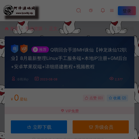
登录
首页
手游资源
正文
我要投稿
Q萌回合手游MH诛仙【神龙诛仙12职
#
推荐
业】8月最新整理Linux手工服务端+本地IP注册+GM后台
+安卓苹果双端+详细搭建教程+视频教程
冷雨泽ღ
2023-08-08
2,577
0
点赞 (
0
)
收藏 (2)
¥
星钻
VIP免费
立即下载
升级会员