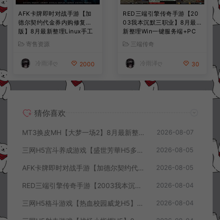
AFK卡牌即时对战手游【加
RED三端引擎传奇手游【20
德尔契约代金券内购修复
03我本沉默三职业】8月最
版】8月最新整理Linux手工
新整理Win一键服务端+PC
服务端+前后端全套源码+CD
安卓+详细搭建教程
寄售资源
三端传奇
K授权后台+安卓苹果双端
+详细搭建教程+视频教程
冷雨泽ღ
冷雨泽ღ
2000
30
猜你喜欢
MT3换皮MH【大梦一场2】8月最新整理Linux手工服务端+源码+管理后台+安卓苹果双端+详细搭建教程+视频教程
2026-08-07
三网H5宫斗养成游戏【盛世芳華H5多区跨服代金券内购优化版】8月最新整理Linux手工服务端+CDK授权后台+全资源安卓+详细搭建教程+视频教程
2026-08-05
AFK卡牌即时对战手游【加德尔契约代金券内购修复版】8月最新整理Linux手工服务端+前后端全套源码+CDK授权后台+安卓苹果双端+详细搭建教程+视频教程
2026-08-05
RED三端引擎传奇手游【2003我本沉默三职业】8月最新整理Win一键服务端+PC安卓+详细搭建教程
2026-08-04
三网H5格斗游戏【热血校园威龙H5】8月最新整理Linux手工服务端+Win一键服务端+解压即玩+简易安卓客户端+详细搭建教程
2026-08-04