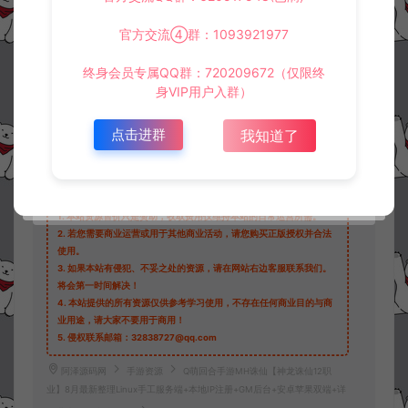
官方交流④群：1093921977
终身会员专属QQ群：720209672（仅限终
身VIP用户入群）
收藏 (2)
打赏
点赞 (
0
)
点击进群
我知道了
©版权免责声明
1.
本站资源售价只是赞助，收取费用仅维持本站的日常运营所需。
2.
若您需要商业运营或用于其他商业活动，请您购买正版授权并合法
使用。
3.
如果本站有侵犯、不妥之处的资源，请在网站右边客服联系我们。
将会第一时间解决！
4.
本站提供的所有资源仅供参考学习使用，不存在任何商业目的与商
业用途，请大家不要用于商用！
5.
侵权联系邮箱：32838727@qq.com
阿泽源码网
手游资源
Q萌回合手游MH诛仙【神龙诛仙12职
业】8月最新整理Linux手工服务端+本地IP注册+GM后台+安卓苹果双端+详