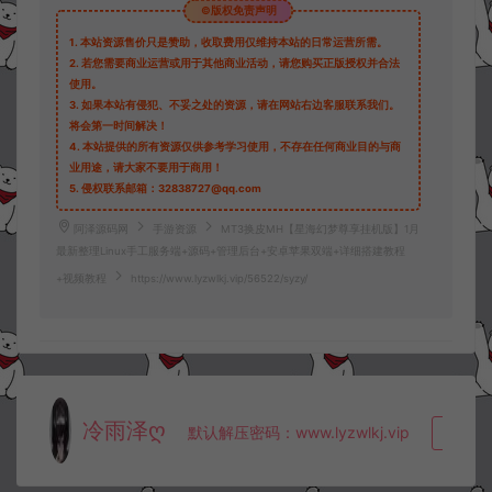
©版权免责声明
1.
本站资源售价只是赞助，收取费用仅维持本站的日常运营所需。
2.
若您需要商业运营或用于其他商业活动，请您购买正版授权并合法
使用。
3.
如果本站有侵犯、不妥之处的资源，请在网站右边客服联系我们。
将会第一时间解决！
4.
本站提供的所有资源仅供参考学习使用，不存在任何商业目的与商
业用途，请大家不要用于商用！
5.
侵权联系邮箱：32838727@qq.com
阿泽源码网
手游资源
MT3换皮MH【星海幻梦尊享挂机版】1月
最新整理Linux手工服务端+源码+管理后台+安卓苹果双端+详细搭建教程
+视频教程
https://www.lyzwlkj.vip/56522/syzy/
冷雨泽ღ
默认解压密码：www.lyzwlkj.vip
复制