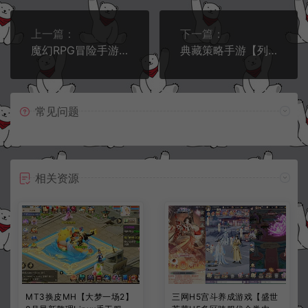
上一篇：
下一篇：
魔幻RPG冒险手游【暗黑天域-战场之翼H5】1月最新整理Linux手工服务端+全套源码+CDK授权后台+安卓苹果H5三端+详细搭建教程+视频教程
典藏策略手游【列王的纷争V6.5】1月最新整理Win一键服务端+安卓+详细搭建教程
常见问题
相关资源
MT3换皮MH【大梦一场2】
三网H5宫斗养成游戏【盛世