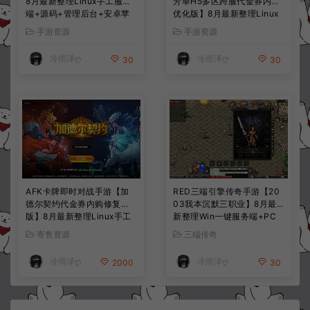
8月最新整理Linux手工服务
芳華H5多区跨服代金券内购
端+源码+管理后台+安卓苹
优化版】8月最新整理Linux
果双端+详细搭建教程+视频
手工服务端+CDK授权后台
手游资源
手游资源
教程
+全资源安卓+详细搭建教程
+视频教程
冷雨泽ღ
冷雨泽ღ
30
30
AFK卡牌即时对战手游【加
RED三端引擎传奇手游【20
德尔契约代金券内购修复
03我本沉默三职业】8月最
版】8月最新整理Linux手工
新整理Win一键服务端+PC
服务端+前后端全套源码+CD
安卓+详细搭建教程
寄售资源
三端传奇
K授权后台+安卓苹果双端
+详细搭建教程+视频教程
冷雨泽ღ
冷雨泽ღ
2000
30