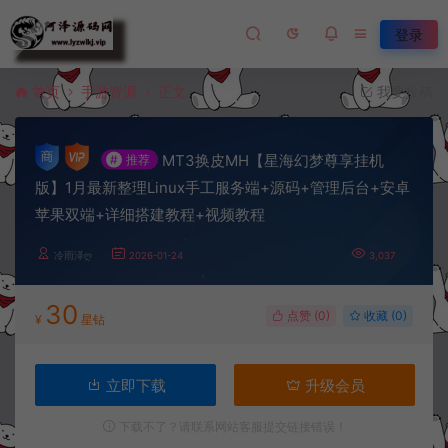
登录
首页
手游资源
正文
我要投稿
MT3换皮MH【星海幻梦尊享挂机
#
推荐
版】1月最新整理Linux手工服务端+源码+管理后台+安卓
苹果双端+详细搭建教程+视频教程
冷雨泽ღ
2026-01-24
3,037
30
点赞 (
0
)
收藏 (0)
¥
星钻
立即下载
升级会员
下载不了？请联系网站客服提交链接错误！