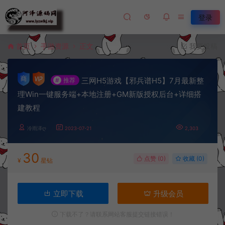
登录
首页
手游资源
正文
我要投稿
三网H5游戏【邪兵谱H5】7月最新整
#
推荐
理Win一键服务端+本地注册+GM新版授权后台+详细搭
建教程
冷雨泽ღ
2023-07-21
2,303
30
点赞 (
0
)
收藏 (0)
¥
星钻
立即下载
升级会员
下载不了？请联系网站客服提交链接错误！