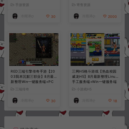
手工服务端+CDK授权后台
服务端+前后端全套源码+CD
手游资源
寄售资源
+全资源安卓+详细搭建教程
K授权后台+安卓苹果双端
+视频教程
+详细搭建教程+视频教程
冷雨泽ღ
冷雨泽ღ
30
2000
RED三端引擎传奇手游【20
三网H5格斗游戏【热血校园
03我本沉默三职业】8月最
威龙H5】8月最新整理Linux
新整理Win一键服务端+PC
手工服务端+Win一键服务端
安卓+详细搭建教程
+解压即玩+简易安卓客户端
三端传奇
小游戏H5
+详细搭建教程
冷雨泽ღ
冷雨泽ღ
30
18