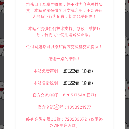
均来自于互联网收集，并不对内容完整性负
责。本站资源仅供学习交流之用，不对任何
人的商业行为负责，切勿非法用途！
本站不提供任何技术支持、修改、维护服
务，若需商业使用请购买正版。
任何问题都可以添加官方交流群交流提问！
资源下载
感谢一路的陪伴！
30
此资源下载价格为
星钻，请先
登录
本站免责声明：
点击查看（必看）
本站售后说明：
点击查看（必看）
收藏 (0)
打赏
点赞 (
0
)
官方交流QQ群：620517548(已满)
官方交流④群：1093921977
终身会员专属QQ群：720209672（仅限终
©版权免责声明
身VIP用户入群）