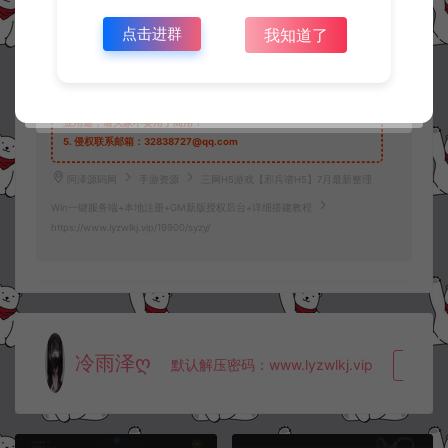
1.
本站资源售价只是赞助，收取费用仅维持本站的日常运营所需。
2.
若您需要商业运营或用于其他商业活动，请您购买正版授权并合法
点击进群
我知道了
使用。
3.
如果本站有侵犯、不妥之处的资源，请在网站右边客服联系我们。
将会第一时间解决！
4.
本站提供的所有资源仅供参考学习使用，不存在任何商业目的与商
业用途，请大家不要用于商用！
5.
侵权联系邮箱：32838727@qq.com
阿泽源码网
手游资源
三网H5游戏【邪兵谱H5】7月最新整理
Win一键服务端+本地注册+GM新版授权后台+详细搭建教程
https://www.lyzwlkj.vip/19900/syzy/
冷雨泽ღ
默认解压密码：www.lyzwlkj.vip
复制