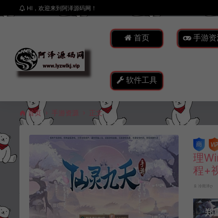
HI，欢迎来到阿泽源码网！
首页
手游资
软件工具
首页
手游资源
正文
理W
程+
冷雨泽ღ
郑