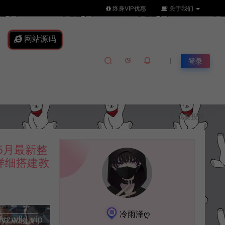
终身VIP优惠
关于我们
网站源码
登录
我要投稿
5月最新整
详细搭建教
冷雨泽ღ
lkj.vip
升级会员