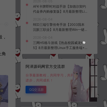
2026-08-05
台+全资源安卓+详细搭建教程+视频
AFK卡牌即时对战手游【加德尔契约
教程
代金券内购修复版】8月最新整理Lin
ux手工服务端+前后端全套源码+CD
2026-08-04
K授权后台+安卓苹果双端+详细搭建
RED三端引擎传奇手游【2003我本
教程+视频教程
沉默三职业】8月最新整理Win一键
服务端+PC安卓+详细搭建教程
段，
2026-08-04
三网H5格斗游戏【热血校园威龙H
5】8月最新整理Linux手工服务端+W
in一键服务端+解压即玩+简易安卓客
上角
户端+详细搭建教程
阿泽源码网官方交流群
分享最新教程，共同学习，共同
进步，共同成长！
QQ交流群