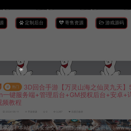
源
定制后台
寄售资源
游戏源码
3D回合手游【万灵山海之仙灵九天】
#
热门
in一键服务端+管理后台+GM授权后台+安卓+
视频教程
2024-05-11
手游资源
0
3,397
百度已收录
重承诺
丨本站提供安全交易、信息保真! 解压密码：www.lyzw