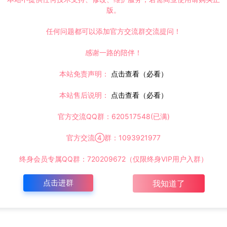
版。
任何问题都可以添加官方交流群交流提问！
感谢一路的陪伴！
本站免责声明：
点击查看（必看）
本站售后说明：
点击查看（必看）
官方交流QQ群：620517548(已满)
官方交流④群：1093921977
终身会员专属QQ群：720209672（仅限终身VIP用户入群）
点击进群
我知道了