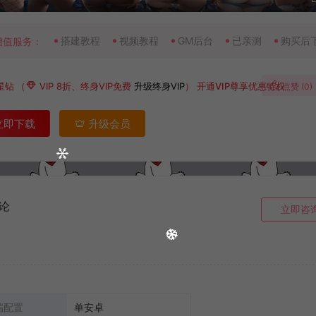
搭建教程
视频教程
GM后台
已亲测
购买后
增值服务：
星钻
（
VIP 8折、终身VIP免费
升级终身VIP
）
开通VIP尊享优惠特权
点赞 (
0
)
立即下载
升级会员
论
立即咨
端配置
单安卓