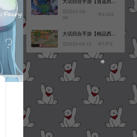
大话回合手游【逍遥西游之繁华西游2】8月最新整理Linux手工服务端+明文资源+管理后台+GM授权后台+安卓苹果双端+详细搭建教程+视频教程
2023-08-
2,024
08
大话回合手游【精品西游之天梯云集】3月最新整理Win半手工服务端+六个大区跨服+天梯+星阵+天赋+孩子+内置后台+安卓苹果双端
1,812
2022-03-12