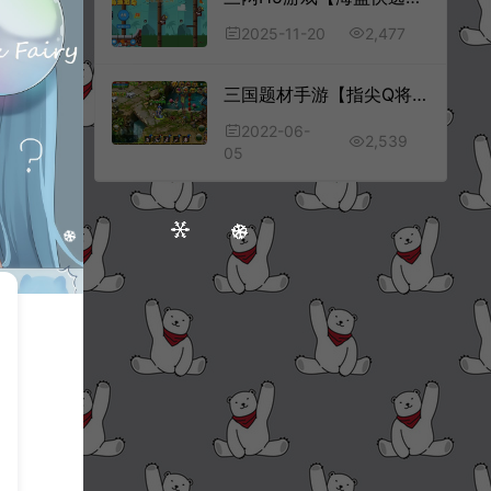
2,477
2025-11-20
三国题材手游【指尖Q将】6月最新整理Win一键服务端+GM运营后台+安卓+详细搭建教程
2022-06-
2,539
05