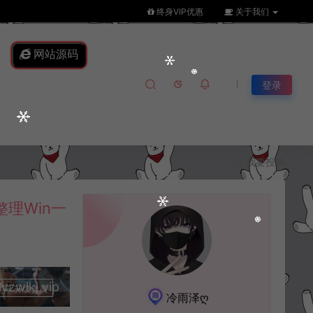
终身VIP优惠
关于我们
网站源码
登录
我要投稿
理Win一
lkj.vip
升级会员
冷雨泽ღ