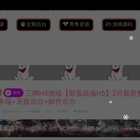
源
定制后台
寄售资源
游戏源码
三网H5游戏【部落战魂H5】2月最新整
#
推荐
务端+充值后台+邮件后台
2022-02-22
手游资源
2
1,655
百度已收录
重承诺
丨本站提供安全交易、信息保真! 解压密码：www.lyzw