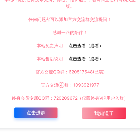
版。
任何问题都可以添加官方交流群交流提问！
感谢一路的陪伴！
本站免责声明：
点击查看（必看）
本站售后说明：
点击查看（必看）
官方交流QQ群：620517548(已满)
官方交流④群：1093921977
终身会员专属QQ群：720209672（仅限终身VIP用户入群）
点击进群
我知道了