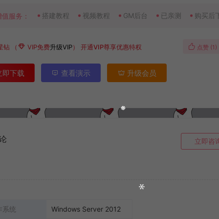
搭建教程
视频教程
GM后台
已亲测
购买后
增值服务：
星钻
（
VIP免费
升级VIP
）
开通VIP尊享优惠特权
点赞 (
1
)
立即下载
查看演示
升级会员
论
立即咨
作系统
Windows Server 2012