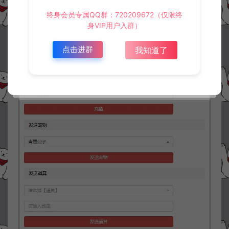
终身会员专属QQ群：720209672（仅限终
身VIP用户入群）
点击进群
我知道了