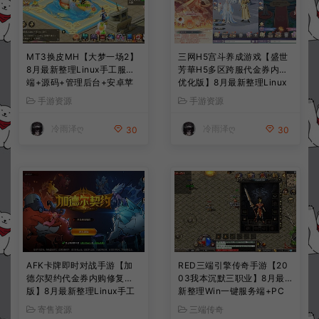
MT3换皮MH【大梦一场2】
三网H5宫斗养成游戏【盛世
8月最新整理Linux手工服务
芳華H5多区跨服代金券内购
端+源码+管理后台+安卓苹
优化版】8月最新整理Linux
果双端+详细搭建教程+视频
手工服务端+CDK授权后台
手游资源
手游资源
教程
+全资源安卓+详细搭建教程
+视频教程
冷雨泽ღ
冷雨泽ღ
30
30
AFK卡牌即时对战手游【加
RED三端引擎传奇手游【20
德尔契约代金券内购修复
03我本沉默三职业】8月最
版】8月最新整理Linux手工
新整理Win一键服务端+PC
服务端+前后端全套源码+CD
安卓+详细搭建教程
寄售资源
三端传奇
K授权后台+安卓苹果双端