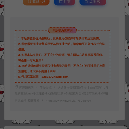
收藏 (0)
打赏
点赞 (
0
)
©版权免责声明
1.
本站资源售价只是赞助，收取费用仅维持本站的日常运营所需。
2.
若您需要商业运营或用于其他商业活动，请您购买正版授权并合法
使用。
3.
如果本站有侵犯、不妥之处的资源，请在网站右边客服联系我们。
将会第一时间解决！
4.
本站提供的所有资源仅供参考学习使用，不存在任何商业目的与商
业用途，请大家不要用于商用！
5.
侵权联系邮箱：32838727@qq.com
阿泽源码网
手游资源
大话回合逍遥西游手游【巅峰西游】7月
最新整理Linux手工服务端+加解密工具+GM授权后台+安卓苹果双端+详细
搭建教程+视频教程
https://www.lyzwlkj.vip/17505/syzy/