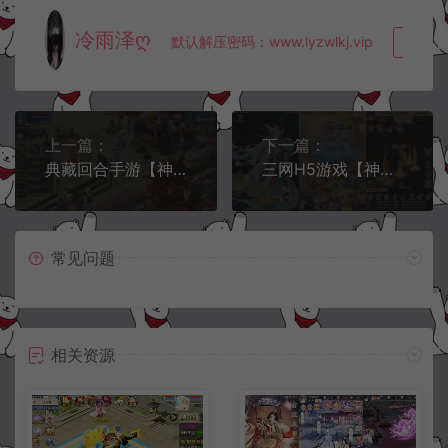
冷雨泽ღ
默认解压密码：www.lyzwlkj.vip
复制
上一篇：
下一篇：
典藏回合手游【神雕侠侣炫彩版】7月最新整理Linux手工服务端+GM新版授权后台+安卓苹果双端+详细搭建教程
三网H5游戏【神仙与妖怪H5】7月最新整理Win一键服务端+多区跨服+GM授权后台+详细搭建教程
常见问题
相关资源