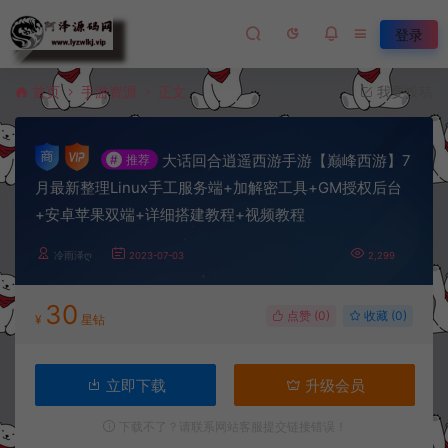
登录
首页
手游资源
正文
我要投稿
大话回合逍遥西游手游【巅峰西游】7
#
推荐
月最新整理Linux手工服务端+加解密工具+GM授权后台
+安卓苹果双端+详细搭建教程+视频教程
冷雨泽ღ
2023-07-03
2,299
30
点赞 (
0
)
收藏 (0)
¥
星钻
立即下载
升级会员
下载不了？请联系网站客服提交链接错误！